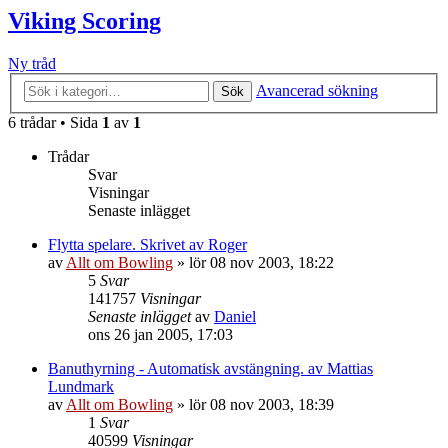
Viking Scoring
Ny tråd
Avancerad sökning
Sök
6 trådar • Sida
1
av
1
Trådar
Svar
Visningar
Senaste inlägget
Flytta spelare. Skrivet av Roger
av
Allt om Bowling
»
lör 08 nov 2003, 18:22
5
Svar
141757
Visningar
Senaste inlägget
av
Daniel
ons 26 jan 2005, 17:03
Banuthyrning - Automatisk avstängning. av Mattias
Lundmark
av
Allt om Bowling
»
lör 08 nov 2003, 18:39
1
Svar
40599
Visningar