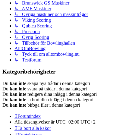
↳ Brunswick GS Maskiner
↳ AMF Maskiner
↳ Övriga maskiner och maskinfrågor
↳ Viking Scoring
↳ Qubica Scoring
↳ Proscoria
↳ Övrig Scoring
↳ Tillbehör för Bowlinghallen
AlltOmBowling
↳ Tyck till om alltombowling.nu
↳ Testforum
Kategoribehörigheter
Du
kan inte
skapa nya trådar i denna kategori
Du
kan inte
svara på trådar i denna kategori
Du
kan inte
redigera dina inlägg i denna kategori
Du
kan inte
ta bort dina inlägg i denna kategori
Du
kan inte
bifoga filer i denna kategori
Forumindex
Alla tidsangivelser är UTC+02:00 UTC+2
Ta bort alla kakor
Kontakta oss