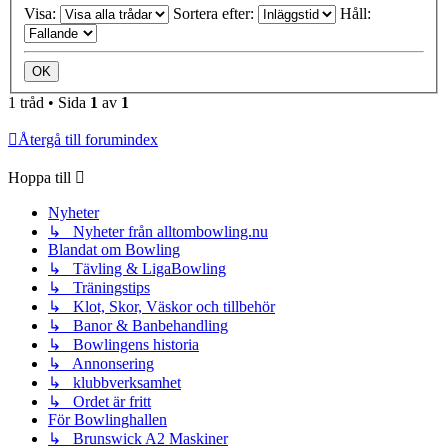
Visa:
Sortera efter:
Håll:
1 tråd • Sida
1
av
1
Återgå till forumindex
Hoppa till
Nyheter
↳ Nyheter från alltombowling.nu
Blandat om Bowling
↳ Tävling & LigaBowling
↳ Träningstips
↳ Klot, Skor, Väskor och tillbehör
↳ Banor & Banbehandling
↳ Bowlingens historia
↳ Annonsering
↳ klubbverksamhet
↳ Ordet är fritt
För Bowlinghallen
↳ Brunswick A2 Maskiner