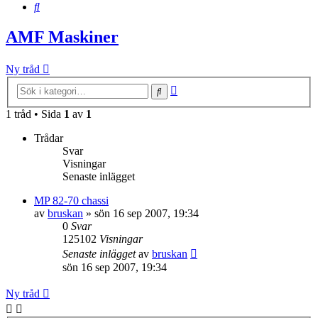
Sök
AMF Maskiner
Ny tråd
Avancerad
Sök
sökning
1 tråd • Sida
1
av
1
Trådar
Svar
Visningar
Senaste inlägget
MP 82-70 chassi
av
bruskan
»
sön 16 sep 2007, 19:34
0
Svar
125102
Visningar
Senaste inlägget
av
bruskan
sön 16 sep 2007, 19:34
Ny tråd