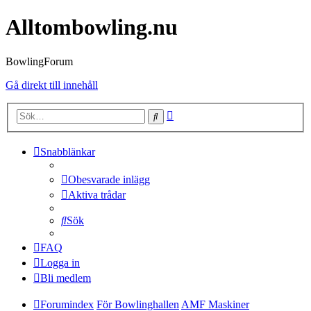
Alltombowling.nu
BowlingForum
Gå direkt till innehåll
Avancerad
Sök
sökning
Snabblänkar
Obesvarade inlägg
Aktiva trådar
Sök
FAQ
Logga in
Bli medlem
Forumindex
För Bowlinghallen
AMF Maskiner