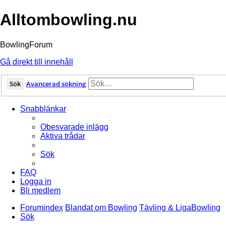
Alltombowling.nu
BowlingForum
Gå direkt till innehåll
Sök
Avancerad sökning
Snabblänkar
Obesvarade inlägg
Aktiva trådar
Sök
FAQ
Logga in
Bli medlem
Forumindex
Blandat om Bowling
Tävling & LigaBowling
Sök