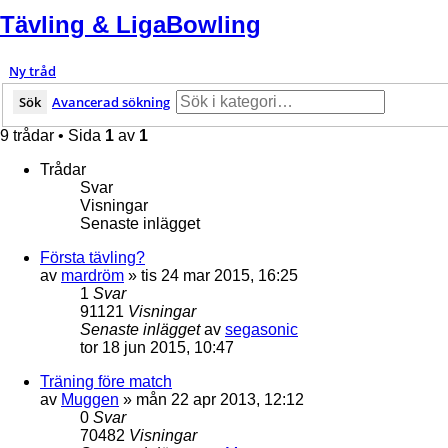
Tävling & LigaBowling
Ny tråd
Sök
Avancerad sökning
9 trådar • Sida
1
av
1
Trådar
Svar
Visningar
Senaste inlägget
Första tävling?
av
mardröm
»
tis 24 mar 2015, 16:25
1
Svar
91121
Visningar
Senaste inlägget
av
segasonic
tor 18 jun 2015, 10:47
Träning före match
av
Muggen
»
mån 22 apr 2013, 12:12
0
Svar
70482
Visningar