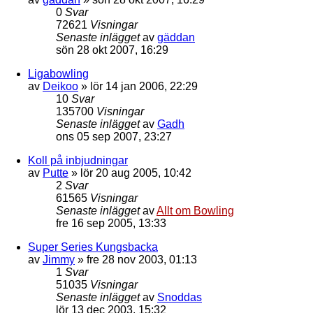
0
Svar
72621
Visningar
Senaste inlägget
av
gäddan
sön 28 okt 2007, 16:29
Ligabowling
av
Deikoo
»
lör 14 jan 2006, 22:29
10
Svar
135700
Visningar
Senaste inlägget
av
Gadh
ons 05 sep 2007, 23:27
Koll på inbjudningar
av
Putte
»
lör 20 aug 2005, 10:42
2
Svar
61565
Visningar
Senaste inlägget
av
Allt om Bowling
fre 16 sep 2005, 13:33
Super Series Kungsbacka
av
Jimmy
»
fre 28 nov 2003, 01:13
1
Svar
51035
Visningar
Senaste inlägget
av
Snoddas
lör 13 dec 2003, 15:32