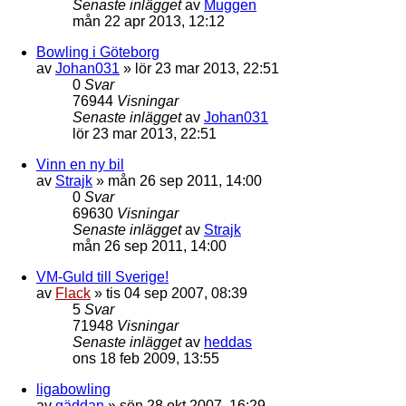
Senaste inlägget
av
Muggen
mån 22 apr 2013, 12:12
Bowling i Göteborg
av
Johan031
»
lör 23 mar 2013, 22:51
0
Svar
76944
Visningar
Senaste inlägget
av
Johan031
lör 23 mar 2013, 22:51
Vinn en ny bil
av
Strajk
»
mån 26 sep 2011, 14:00
0
Svar
69630
Visningar
Senaste inlägget
av
Strajk
mån 26 sep 2011, 14:00
VM-Guld till Sverige!
av
Flack
»
tis 04 sep 2007, 08:39
5
Svar
71948
Visningar
Senaste inlägget
av
heddas
ons 18 feb 2009, 13:55
ligabowling
av
gäddan
»
sön 28 okt 2007, 16:29