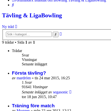
Forumindex
Blandat om Bowling
Tävling & LigaBowling
Sök
Tävling & LigaBowling
Ny tråd
Avancerad
Sök
sökning
9 trådar • Sida
1
av
1
Trådar
Svar
Visningar
Senaste inlägget
Första tävling?
av
mardröm
»
tis 24 mar 2015, 16:25
1
Svar
91641
Visningar
Senaste inlägget
av
segasonic
tor 18 jun 2015, 10:47
Träning före match
av
Muggen
»
mån 22 apr 2013, 12:12