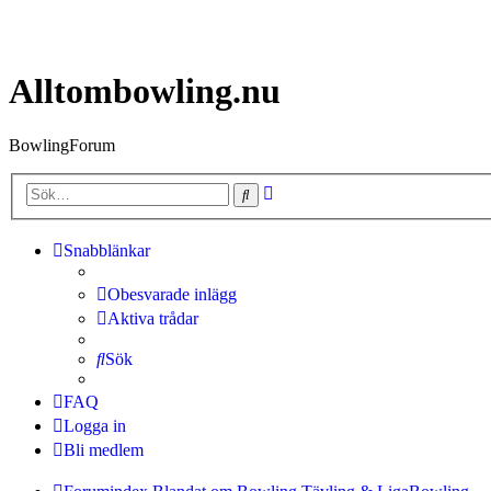
Alltombowling.nu
BowlingForum
Avancerad
Sök
sökning
Snabblänkar
Obesvarade inlägg
Aktiva trådar
Sök
FAQ
Logga in
Bli medlem