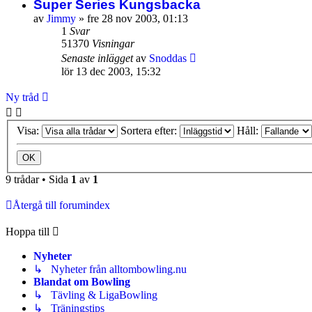
Super Series Kungsbacka
av
Jimmy
»
fre 28 nov 2003, 01:13
1
Svar
51370
Visningar
Senaste inlägget
av
Snoddas
lör 13 dec 2003, 15:32
Ny tråd
Visa:
Sortera efter:
Håll:
9 trådar • Sida
1
av
1
Återgå till forumindex
Hoppa till
Nyheter
↳ Nyheter från alltombowling.nu
Blandat om Bowling
↳ Tävling & LigaBowling
↳ Träningstips