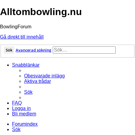
Alltombowling.nu
BowlingForum
Gå direkt till innehåll
Sök
Avancerad sökning
Snabblänkar
Obesvarade inlägg
Aktiva trådar
Sök
FAQ
Logga in
Bli medlem
Forumindex
Sök