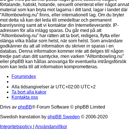
förtalande, hatiskt, hotande, sexuellt orienterat eller något annat
material som kan bryta mot lagarna i ditt land, lagar i landet där
“Alltombowling.nu” finns, eller internationell lag. Om du bryter
mot detta så kan det leda till omedelbar och permanent
bannlysning samt att vi kontaktar din Internetleverantör. IP-
adressen för alla inlägg sparas. Du går med på att
“Alltombowling.nu” har rätten att ta bort, redigera, flytta eller
stänga vilka trådar som helst, när som helst. Som användare
godkänner du att all information du skriver in sparas i en
databas. Denna information kommer inte att delges till någon
tredje part utan ditt samtycke, men varken “Alltombowling.nu”
eller phpBB kan hållas ansvariga för eventuella intrångsförsök
som kan leda till att information komprometteras.
Forumindex
Alla tidsangivelser är UTC+02:00 UTC+2
Ta bort alla kakor
Kontakta oss
Drivs av
phpBB
® Forum Software © phpBB Limited
Swedish translation by
phpBB Sweden
© 2006-2020
Integritetspolicy
|
Användarvillkor