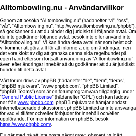
Alltombowling.nu - Användarvillkor
Genom att besöka “Alltombowling.nu” (hädanefter “vi”, “oss”,
“vår”, “Alltombowling.nu”, “http://www.alltombowling.nu/phpbb”),
så godkänner du att du binder dig juridiskt till följande avtal. Om
du inte godkänner följande avtal, besök inte eller använd inte
“Alltombowling.nu”. Vi kan ändra detta avtal när som helst och
vi kommer att göra allt för att informera dig om ändringar, men
det vore klokt av dig att granska denna sida regelbundet på
egen hand eftersom fortsatt användning av “Alltombowling.nu”
även efter ändringar innebär att du godkänner att du är juridiskt
bunden till detta avtal.
Vårt forum drivs av phpBB (hädanefter “de”, “dem”, “deras”,
“phpBB mjukvara”, “www.phpbb.com”, “phpBB Limited”,
“phpBB Teams”) som är en forumprogramvara tillgänglig under
“
General Public License
” (hädanefter “GPL”) och kan laddas
ner från
www.phpbb.com
. phpBB mjukvaran främjar endast
Internetbaserade diskussioner, phpBB Limited är inte ansvariga
för vad vi tillåter och/eller förbjuder för innehåll och/eller
uppförande. För mer information om phpBB, besök
https://www.phpbb.com/
.
Du går med på att inte posta något grovt, obscent, vulgärt,