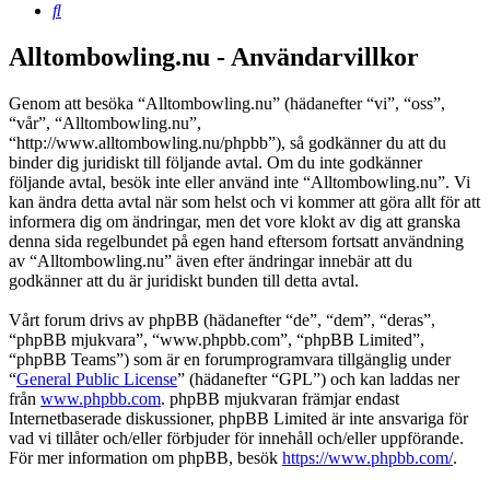
Sök
Alltombowling.nu - Användarvillkor
Genom att besöka “Alltombowling.nu” (hädanefter “vi”, “oss”,
“vår”, “Alltombowling.nu”,
“http://www.alltombowling.nu/phpbb”), så godkänner du att du
binder dig juridiskt till följande avtal. Om du inte godkänner
följande avtal, besök inte eller använd inte “Alltombowling.nu”. Vi
kan ändra detta avtal när som helst och vi kommer att göra allt för att
informera dig om ändringar, men det vore klokt av dig att granska
denna sida regelbundet på egen hand eftersom fortsatt användning
av “Alltombowling.nu” även efter ändringar innebär att du
godkänner att du är juridiskt bunden till detta avtal.
Vårt forum drivs av phpBB (hädanefter “de”, “dem”, “deras”,
“phpBB mjukvara”, “www.phpbb.com”, “phpBB Limited”,
“phpBB Teams”) som är en forumprogramvara tillgänglig under
“
General Public License
” (hädanefter “GPL”) och kan laddas ner
från
www.phpbb.com
. phpBB mjukvaran främjar endast
Internetbaserade diskussioner, phpBB Limited är inte ansvariga för
vad vi tillåter och/eller förbjuder för innehåll och/eller uppförande.
För mer information om phpBB, besök
https://www.phpbb.com/
.