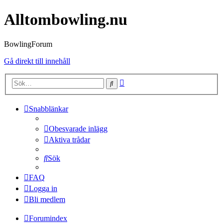
Alltombowling.nu
BowlingForum
Gå direkt till innehåll
Avancerad
Sök
sökning
Snabblänkar
Obesvarade inlägg
Aktiva trådar
Sök
FAQ
Logga in
Bli medlem
Forumindex