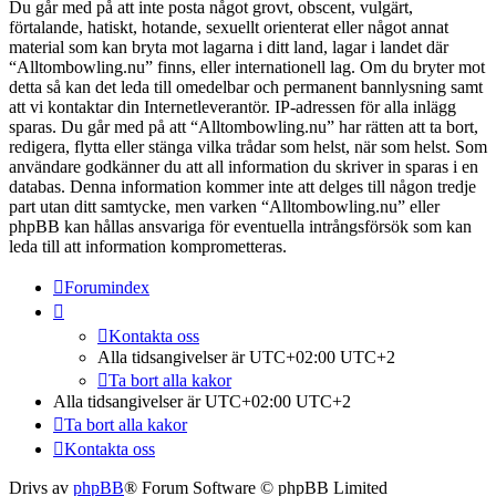
Du går med på att inte posta något grovt, obscent, vulgärt,
förtalande, hatiskt, hotande, sexuellt orienterat eller något annat
material som kan bryta mot lagarna i ditt land, lagar i landet där
“Alltombowling.nu” finns, eller internationell lag. Om du bryter mot
detta så kan det leda till omedelbar och permanent bannlysning samt
att vi kontaktar din Internetleverantör. IP-adressen för alla inlägg
sparas. Du går med på att “Alltombowling.nu” har rätten att ta bort,
redigera, flytta eller stänga vilka trådar som helst, när som helst. Som
användare godkänner du att all information du skriver in sparas i en
databas. Denna information kommer inte att delges till någon tredje
part utan ditt samtycke, men varken “Alltombowling.nu” eller
phpBB kan hållas ansvariga för eventuella intrångsförsök som kan
leda till att information komprometteras.
Forumindex
Kontakta oss
Alla tidsangivelser är UTC+02:00 UTC+2
Ta bort alla kakor
Alla tidsangivelser är UTC+02:00 UTC+2
Ta bort alla kakor
Kontakta oss
Drivs av
phpBB
® Forum Software © phpBB Limited