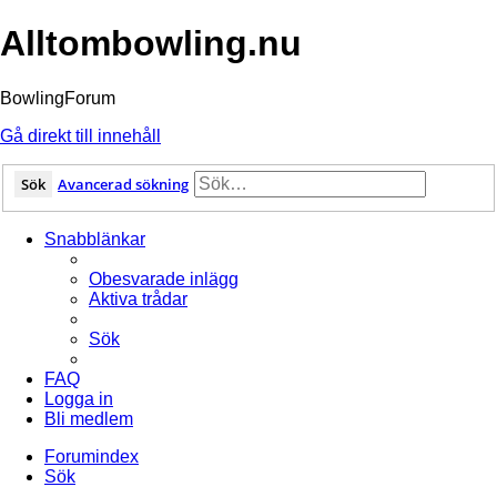
Alltombowling.nu
BowlingForum
Gå direkt till innehåll
Sök
Avancerad sökning
Snabblänkar
Obesvarade inlägg
Aktiva trådar
Sök
FAQ
Logga in
Bli medlem
Forumindex
Sök