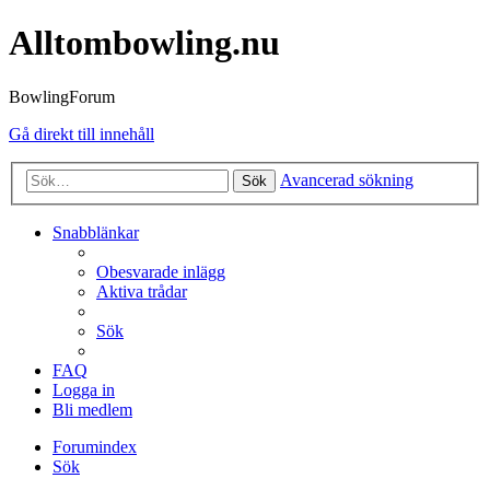
Alltombowling.nu
BowlingForum
Gå direkt till innehåll
Avancerad sökning
Sök
Snabblänkar
Obesvarade inlägg
Aktiva trådar
Sök
FAQ
Logga in
Bli medlem
Forumindex
Sök