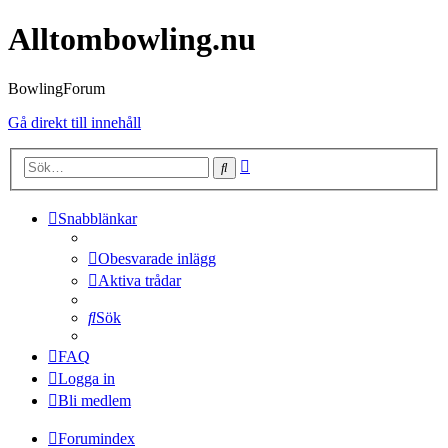
Alltombowling.nu
BowlingForum
Gå direkt till innehåll
Avancerad
Sök
sökning
Snabblänkar
Obesvarade inlägg
Aktiva trådar
Sök
FAQ
Logga in
Bli medlem
Forumindex