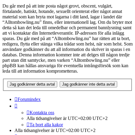
Du går med på att inte posta något grovt, obscent, vulgärt,
förtalande, hatiskt, hotande, sexuellt orienterat eller något annat
material som kan bryta mot lagarna i ditt land, lagar i landet där
“Alltombowling.nu” finns, eller internationell lag. Om du bryter mot
detta så kan det leda till omedelbar och permanent bannlysning samt
att vi kontaktar din Internetleverantör. IP-adressen för alla inlägg
sparas. Du går med på att “Alltombowling.nu” har rätten att ta bort,
redigera, flytta eller stänga vilka trådar som helst, när som helst. Som
användare godkänner du att all information du skriver in sparas i en
databas. Denna information kommer inte att delges till någon tredje
part utan ditt samtycke, men varken “Alltombowling.nu” eller
phpBB kan hållas ansvariga för eventuella intrångsförsök som kan
leda till att information komprometteras.
Forumindex
Kontakta oss
Alla tidsangivelser är UTC+02:00 UTC+2
Ta bort alla kakor
Alla tidsangivelser är UTC+02:00 UTC+2