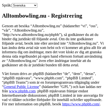
Språk:
Alltombowling.nu - Registrering
Genom att besöka “Alltombowling.nu” (hädanefter “vi”, “oss”,
“vår”, “Alltombowling.nu”,
“http://www.alltombowling.nu/phpbb”), så godkänner du att du
binder dig juridiskt till följande avtal. Om du inte godkänner
följande avtal, besök inte eller använd inte “Alltombowling.nu”. Vi
kan ändra detta avtal när som helst och vi kommer att göra allt för att
informera dig om ändringar, men det vore klokt av dig att granska
denna sida regelbundet på egen hand eftersom fortsatt användning
av “Alltombowling.nu” även efter ändringar innebär att du
godkänner att du är juridiskt bunden till detta avtal.
Vårt forum drivs av phpBB (hädanefter “de”, “dem”, “deras”,
“phpBB mjukvara”, “www.phpbb.com”, “phpBB Limited”,
“phpBB Teams”) som är en forumprogramvara tillgänglig under
“
General Public License
” (hädanefter “GPL”) och kan laddas ner
från
www.phpbb.com
. phpBB mjukvaran främjar endast
Internetbaserade diskussioner, phpBB Limited är inte ansvariga för
vad vi tillåter och/eller förbjuder för innehåll och/eller uppförande.
För mer information om phpBB, besök
https://www.phpbb.com/
.