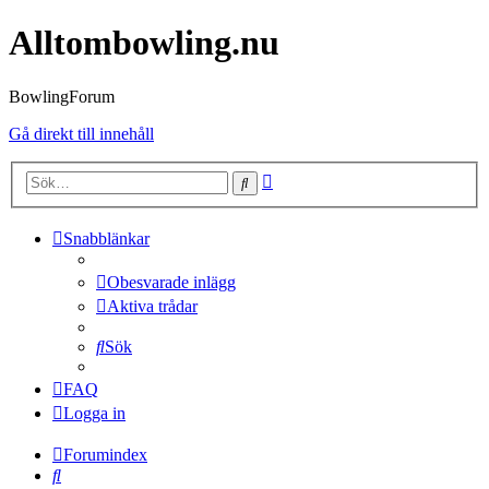
Alltombowling.nu
BowlingForum
Gå direkt till innehåll
Avancerad
Sök
sökning
Snabblänkar
Obesvarade inlägg
Aktiva trådar
Sök
FAQ
Logga in
Forumindex
Sök