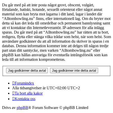
Du går med på att inte posta något grovt, obscent, vulgärt,
förtalande, hatiskt, hotande, sexuellt orienterat eller något annat
material som kan bryta mot lagarna i ditt land, lagar i landet där
“Alltombowling.nu” finns, eller internationell lag. Om du bryter mot
detta så kan det leda till omedelbar och permanent bannlysning samt
att vi kontaktar din Internetleverantör. IP-adressen för alla inlägg
sparas. Du går med på att “Alltombowling.nu” har rätten att ta bort,
redigera, flytta eller stänga vilka trådar som helst, när som helst. Som
användare godkänner du att all information du skriver in sparas i en
databas. Denna information kommer inte att delges till någon tredje
part utan ditt samtycke, men varken “Alltombowling.nu” eller
phpBB kan hållas ansvariga för eventuella intrångsförsök som kan
leda till att information komprometteras.
Forumindex
Alla tidsangivelser är UTC+02:00 UTC+2
Ta bort alla kakor
Kontakta oss
Drivs av
phpBB
® Forum Software © phpBB Limited