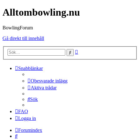
Alltombowling.nu
BowlingForum
Gå direkt till innehåll
Avancerad
Sök
sökning
Snabblänkar
Obesvarade inlägg
Aktiva trådar
Sök
FAQ
Logga in
Forumindex
Sök