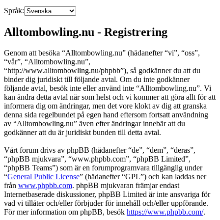
Språk:
Alltombowling.nu - Registrering
Genom att besöka “Alltombowling.nu” (hädanefter “vi”, “oss”,
“vår”, “Alltombowling.nu”,
“http://www.alltombowling.nu/phpbb”), så godkänner du att du
binder dig juridiskt till följande avtal. Om du inte godkänner
följande avtal, besök inte eller använd inte “Alltombowling.nu”. Vi
kan ändra detta avtal när som helst och vi kommer att göra allt för att
informera dig om ändringar, men det vore klokt av dig att granska
denna sida regelbundet på egen hand eftersom fortsatt användning
av “Alltombowling.nu” även efter ändringar innebär att du
godkänner att du är juridiskt bunden till detta avtal.
Vårt forum drivs av phpBB (hädanefter “de”, “dem”, “deras”,
“phpBB mjukvara”, “www.phpbb.com”, “phpBB Limited”,
“phpBB Teams”) som är en forumprogramvara tillgänglig under
“
General Public License
” (hädanefter “GPL”) och kan laddas ner
från
www.phpbb.com
. phpBB mjukvaran främjar endast
Internetbaserade diskussioner, phpBB Limited är inte ansvariga för
vad vi tillåter och/eller förbjuder för innehåll och/eller uppförande.
För mer information om phpBB, besök
https://www.phpbb.com/
.