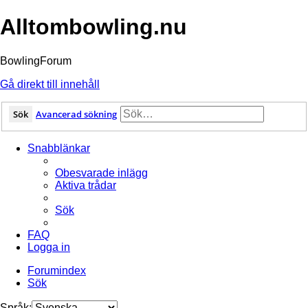
Alltombowling.nu
BowlingForum
Gå direkt till innehåll
Sök
Avancerad sökning
Snabblänkar
Obesvarade inlägg
Aktiva trådar
Sök
FAQ
Logga in
Forumindex
Sök
Språk: