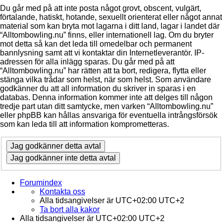
Du går med på att inte posta något grovt, obscent, vulgärt,
förtalande, hatiskt, hotande, sexuellt orienterat eller något annat
material som kan bryta mot lagarna i ditt land, lagar i landet där
“Alltombowling.nu” finns, eller internationell lag. Om du bryter
mot detta så kan det leda till omedelbar och permanent
bannlysning samt att vi kontaktar din Internetleverantör. IP-
adressen för alla inlägg sparas. Du går med på att
“Alltombowling.nu” har rätten att ta bort, redigera, flytta eller
stänga vilka trådar som helst, när som helst. Som användare
godkänner du att all information du skriver in sparas i en
databas. Denna information kommer inte att delges till någon
tredje part utan ditt samtycke, men varken “Alltombowling.nu”
eller phpBB kan hållas ansvariga för eventuella intrångsförsök
som kan leda till att information komprometteras.
Forumindex
Kontakta oss
Alla tidsangivelser är UTC+02:00 UTC+2
Ta bort alla kakor
Alla tidsangivelser är UTC+02:00 UTC+2