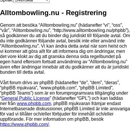
Alltombowling.nu - Registrering
Genom att besöka “Alltombowling.nu” (hädanefter “vi”, “oss”,
“vår”, “Alltombowling.nu”, “http://www.alltombowling.nu/phpbb”),
så godkänner du att du binder dig juridiskt till följande avtal. Om
du inte godkänner följande avtal, besök inte eller använd inte
“Alltombowling.nu”. Vi kan ändra detta avtal när som helst och
vi kommer att göra allt för att informera dig om ändringar, men
det vore klokt av dig att granska denna sida regelbundet på
egen hand eftersom fortsatt användning av “Alltombowling.nu”
även efter ändringar innebär att du godkänner att du är juridiskt
bunden till detta avtal.
Vårt forum drivs av phpBB (hädanefter “de”, “dem”, “deras”,
“phpBB mjukvara”, “www.phpbb.com”, “phpBB Limited”,
“phpBB Teams”) som är en forumprogramvara tillgänglig under
“
General Public License
” (hädanefter “GPL”) och kan laddas
ner från
www.phpbb.com
. phpBB mjukvaran främjar endast
Internetbaserade diskussioner, phpBB Limited är inte ansvariga
för vad vi tillåter och/eller förbjuder för innehåll och/eller
uppförande. För mer information om phpBB, besök
https://www.phpbb.com/
.