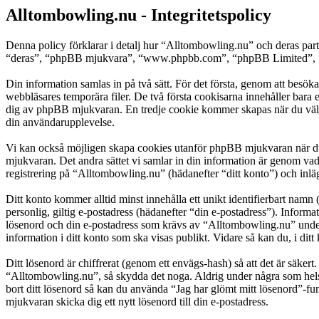
Alltombowling.nu - Integritetspolicy
Denna policy förklarar i detalj hur “Alltombowling.nu” och deras pa
“deras”, “phpBB mjukvara”, “www.phpbb.com”, “phpBB Limited”, “ph
Din information samlas in på två sätt. För det första, genom att besök
webbläsares temporära filer. De två första cookisarna innehåller bara 
dig av phpBB mjukvaran. En tredje cookie kommer skapas när du väl läs
din användarupplevelse.
Vi kan också möjligen skapa cookies utanför phpBB mjukvaran när du 
mjukvaran. Det andra sättet vi samlar in din information är genom vad
registrering på “Alltombowling.nu” (hädanefter “ditt konto”) och inläg
Ditt konto kommer alltid minst innehålla ett unikt identifierbart namn 
personlig, giltig e-postadress (hädanefter “din e-postadress”). Inform
lösenord och din e-postadress som krävs av “Alltombowling.nu” under r
information i ditt konto som ska visas publikt. Vidare så kan du, i d
Ditt lösenord är chiffrerat (genom ett envägs-hash) så att det är säker
“Alltombowling.nu”, så skydda det noga. Aldrig under några som hels
bort ditt lösenord så kan du använda “Jag har glömt mitt lösenord”
mjukvaran skicka dig ett nytt lösenord till din e-postadress.