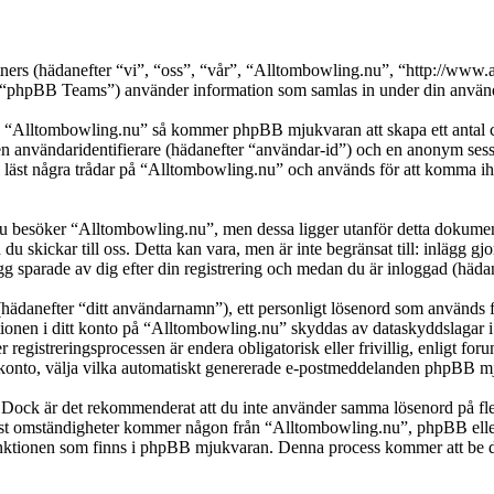
rtners (hädanefter “vi”, “oss”, “vår”, “Alltombowling.nu”, “http://w
pBB Teams”) använder information som samlas in under din användni
a “Alltombowling.nu” så kommer phpBB mjukvaran att skapa ett antal cook
en användaridentifierare (hädanefter “användar-id”) och en anonym sessio
t några trådar på “Alltombowling.nu” och används för att komma ihåg vi
besöker “Alltombowling.nu”, men dessa ligger utanför detta dokument 
 du skickar till oss. Detta kan vara, men är inte begränsat till: inläg
g sparade av dig efter din registrering och medan du är inloggad (hädan
(hädanefter “ditt användarnamn”), ett personligt lösenord som används fö
ationen i ditt konto på “Alltombowling.nu” skyddas av dataskyddslagar i
egistreringsprocessen är endera obligatorisk eller frivillig, enligt for
itt konto, välja vilka automatiskt genererade e-postmeddelanden phpBB mj
t. Dock är det rekommenderat att du inte använder samma lösenord på fler
t omständigheter kommer någon från “Alltombowling.nu”, phpBB eller a
-funktionen som finns i phpBB mjukvaran. Denna process kommer att b