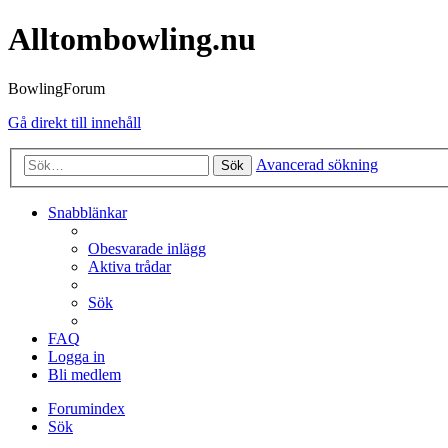
Alltombowling.nu
BowlingForum
Gå direkt till innehåll
Avancerad sökning
Sök
Snabblänkar
Obesvarade inlägg
Aktiva trådar
Sök
FAQ
Logga in
Bli medlem
Forumindex
Sök