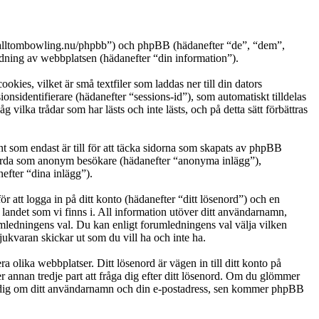
ww.alltombowling.nu/phpbb”) och phpBB (hädanefter “de”, “dem”,
ng av webbplatsen (hädanefter “din information”).
ies, vilket är små textfiler som laddas ner till din dators
nsidentifierare (hädanefter “sessions-id”), som automatiskt tilldelas
lka trådar som har lästs och inte lästs, och på detta sätt förbättras
som endast är till för att täcka sidorna som skapats av phpBB
g gjorda som anonym besökare (hädanefter “anonyma inlägg”),
efter “dina inlägg”).
r att logga in på ditt konto (hädanefter “ditt lösenord”) och en
 landet som vi finns i. All information utöver ditt användarnamn,
umledningens val. Du kan enligt forumledningens val välja vilken
ukvaran skickar ut som du vill ha och inte ha.
a olika webbplatser. Ditt lösenord är vägen in till ditt konto på
nnan tredje part att fråga dig efter ditt lösenord. Om du glömmer
e dig om ditt användarnamn och din e-postadress, sen kommer phpBB