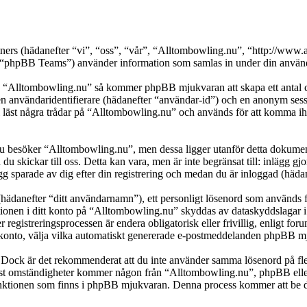
rtners (hädanefter “vi”, “oss”, “vår”, “Alltombowling.nu”, “http://w
pBB Teams”) använder information som samlas in under din användni
a “Alltombowling.nu” så kommer phpBB mjukvaran att skapa ett antal cook
en användaridentifierare (hädanefter “användar-id”) och en anonym sessio
t några trådar på “Alltombowling.nu” och används för att komma ihåg vi
besöker “Alltombowling.nu”, men dessa ligger utanför detta dokument 
 du skickar till oss. Detta kan vara, men är inte begränsat till: inläg
g sparade av dig efter din registrering och medan du är inloggad (hädan
(hädanefter “ditt användarnamn”), ett personligt lösenord som används fö
ationen i ditt konto på “Alltombowling.nu” skyddas av dataskyddslagar i
egistreringsprocessen är endera obligatorisk eller frivillig, enligt for
itt konto, välja vilka automatiskt genererade e-postmeddelanden phpBB mj
t. Dock är det rekommenderat att du inte använder samma lösenord på fler
t omständigheter kommer någon från “Alltombowling.nu”, phpBB eller a
-funktionen som finns i phpBB mjukvaran. Denna process kommer att b