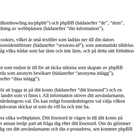
ww.alltombowling.nu/phpbb”) och phpBB (hädanefter “de”, “dem”,
ng av webbplatsen (hädanefter “din information”).
ies, vilket är små textfiler som laddas ner till din dators
nsidentifierare (hädanefter “sessions-id”), som automatiskt tilldelas
lka trådar som har lästs och inte lästs, och på detta sätt förbättras
som endast är till för att täcka sidorna som skapats av phpBB
g gjorda som anonym besökare (hädanefter “anonyma inlägg”),
efter “dina inlägg”).
r att logga in på ditt konto (hädanefter “ditt lösenord”) och en
 landet som vi finns i. All information utöver ditt användarnamn,
umledningens val. Du kan enligt forumledningens val välja vilken
ukvaran skickar ut som du vill ha och inte ha.
a olika webbplatser. Ditt lösenord är vägen in till ditt konto på
nnan tredje part att fråga dig efter ditt lösenord. Om du glömmer
e dig om ditt användarnamn och din e-postadress, sen kommer phpBB