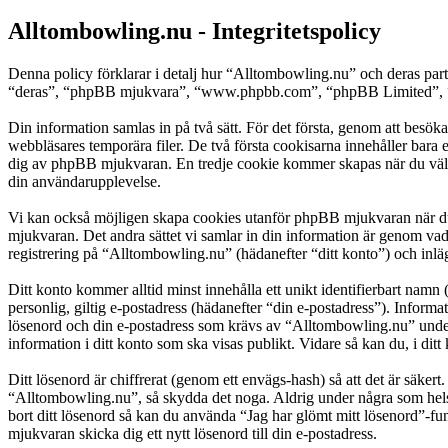
Alltombowling.nu - Integritetspolicy
Denna policy förklarar i detalj hur “Alltombowling.nu” och deras pa
“deras”, “phpBB mjukvara”, “www.phpbb.com”, “phpBB Limited”, “ph
Din information samlas in på två sätt. För det första, genom att besök
webbläsares temporära filer. De två första cookisarna innehåller bara 
dig av phpBB mjukvaran. En tredje cookie kommer skapas när du väl läs
din användarupplevelse.
Vi kan också möjligen skapa cookies utanför phpBB mjukvaran när du 
mjukvaran. Det andra sättet vi samlar in din information är genom vad
registrering på “Alltombowling.nu” (hädanefter “ditt konto”) och inläg
Ditt konto kommer alltid minst innehålla ett unikt identifierbart namn 
personlig, giltig e-postadress (hädanefter “din e-postadress”). Inform
lösenord och din e-postadress som krävs av “Alltombowling.nu” under r
information i ditt konto som ska visas publikt. Vidare så kan du, i d
Ditt lösenord är chiffrerat (genom ett envägs-hash) så att det är säker
“Alltombowling.nu”, så skydda det noga. Aldrig under några som hels
bort ditt lösenord så kan du använda “Jag har glömt mitt lösenord”
mjukvaran skicka dig ett nytt lösenord till din e-postadress.