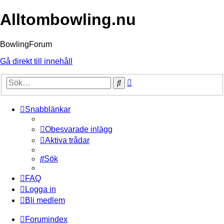
Alltombowling.nu
BowlingForum
Gå direkt till innehåll
Avancerad
Sök
sökning
Snabblänkar
Obesvarade inlägg
Aktiva trådar
Sök
FAQ
Logga in
Bli medlem
Forumindex