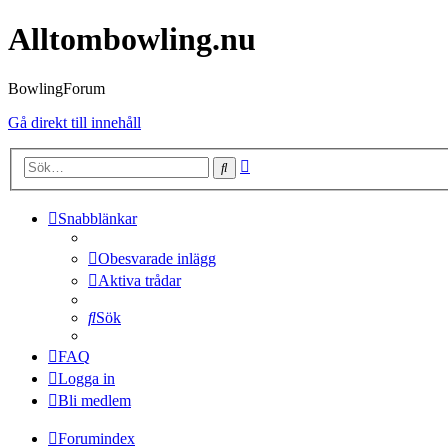
Alltombowling.nu
BowlingForum
Gå direkt till innehåll
Avancerad
Sök
sökning
Snabblänkar
Obesvarade inlägg
Aktiva trådar
Sök
FAQ
Logga in
Bli medlem
Forumindex