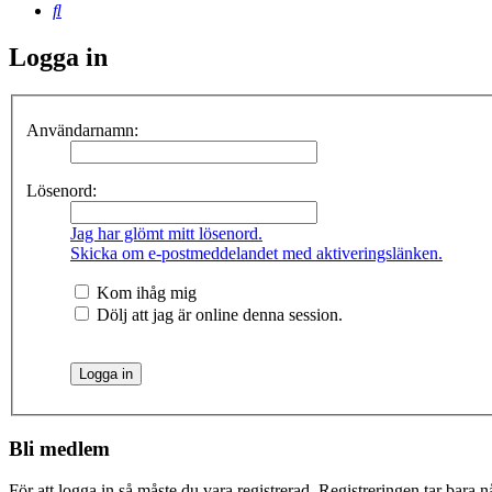
Sök
Logga in
Användarnamn:
Lösenord:
Jag har glömt mitt lösenord.
Skicka om e-postmeddelandet med aktiveringslänken.
Kom ihåg mig
Dölj att jag är online denna session.
Bli medlem
För att logga in så måste du vara registrerad. Registreringen tar bara