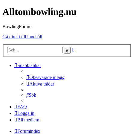
Alltombowling.nu
BowlingForum
Gå direkt till innehåll
Avancerad
Sök
sökning
Snabblänkar
Obesvarade inlägg
Aktiva trådar
Sök
FAQ
Logga in
Bli medlem
Forumindex