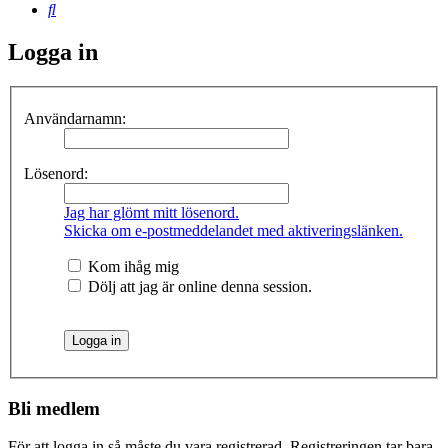
Sök
Logga in
Användarnamn:
Lösenord:
Jag har glömt mitt lösenord.
Skicka om e-postmeddelandet med aktiveringslänken.
Kom ihåg mig
Dölj att jag är online denna session.
Bli medlem
För att logga in så måste du vara registrerad. Registreringen tar bara