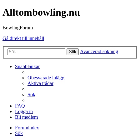
Alltombowling.nu
BowlingForum
Gå direkt till innehåll
Avancerad sökning
Sök
Snabblänkar
Obesvarade inlägg
Aktiva trådar
Sök
FAQ
Logga in
Bli medlem
Forumindex
Sök