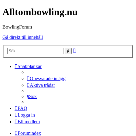
Alltombowling.nu
BowlingForum
Gå direkt till innehåll
Avancerad
Sök
sökning
Snabblänkar
Obesvarade inlägg
Aktiva trådar
Sök
FAQ
Logga in
Bli medlem
Forumindex