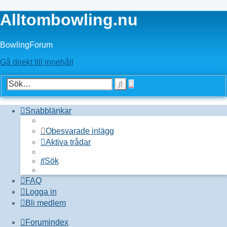
Alltombowling.nu
BowlingForum
Gå direkt till innehåll
Avancerad
Sök
sökning
Snabblänkar
Obesvarade inlägg
Aktiva trådar
Sök
FAQ
Logga in
Bli medlem
Forumindex