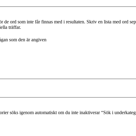
r de ord som inte får finnas med i resultaten. Skriv en lista med ord s
lla träffar.
frågan som den är angiven
gorier söks igenom automatiskt om du inte inaktiverar “Sök i underkateg