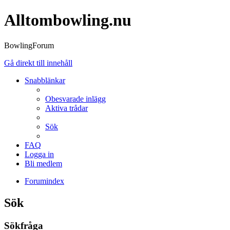
Alltombowling.nu
BowlingForum
Gå direkt till innehåll
Snabblänkar
Obesvarade inlägg
Aktiva trådar
Sök
FAQ
Logga in
Bli medlem
Forumindex
Sök
Sökfråga