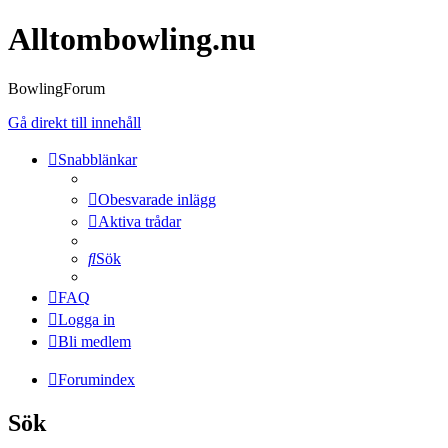
Alltombowling.nu
BowlingForum
Gå direkt till innehåll
Snabblänkar
Obesvarade inlägg
Aktiva trådar
Sök
FAQ
Logga in
Bli medlem
Forumindex
Sök