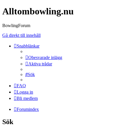
Alltombowling.nu
BowlingForum
Gå direkt till innehåll
Snabblänkar
Obesvarade inlägg
Aktiva trådar
Sök
FAQ
Logga in
Bli medlem
Forumindex
Sök