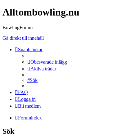
Alltombowling.nu
BowlingForum
Gå direkt till innehåll
Snabblänkar
Obesvarade inlägg
Aktiva trådar
Sök
FAQ
Logga in
Bli medlem
Forumindex
Sök