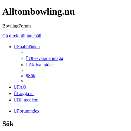
Alltombowling.nu
BowlingForum
Gå direkt till innehåll
Snabblänkar
Obesvarade inlägg
Aktiva trådar
Sök
FAQ
Logga in
Bli medlem
Forumindex
Sök