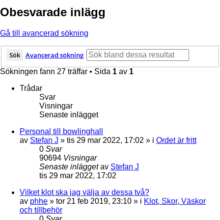
Obesvarade inlägg
Gå till avancerad sökning
Sök
Avancerad sökning
Sökningen fann 27 träffar • Sida
1
av
1
Trådar
Svar
Visningar
Senaste inlägget
Personal till bowlinghall
av
Stefan J
»
tis 29 mar 2022, 17:02
» i
Ordet är fritt
0
Svar
90694
Visningar
Senaste inlägget
av
Stefan J
tis 29 mar 2022, 17:02
Vilket klot ska jag välja av dessa två?
av
phhe
»
tor 21 feb 2019, 23:10
» i
Klot, Skor, Väskor
och tillbehör
0
Svar