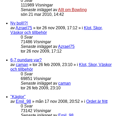
0
Svar
111989
Visningar
Senaste inlägget
av
Allt om Bowling
sön 21 mar 2010, 14:42
Ny boll!?!
av
Azrael75
»
tor 26 nov 2009, 17:12
» i
Klot, Skor,
Väskor och tillbehör
0
Svar
71486
Visningar
Senaste inlägget
av
Azrael75
tor 26 nov 2009, 17:12
6-7 pundare var?
av
caman
»
tor 26 feb 2009, 23:10
» i
Klot, Skor, Väskor
och tillbehör
0
Svar
69851
Visningar
Senaste inlägget
av
caman
tor 26 feb 2009, 23:10
"Käglor"
av
Emil_98
»
mån 17 nov 2008, 20:52
» i
Ordet är fritt
0
Svar
73142
Visningar
Senaste inlägget
av
Emil_98