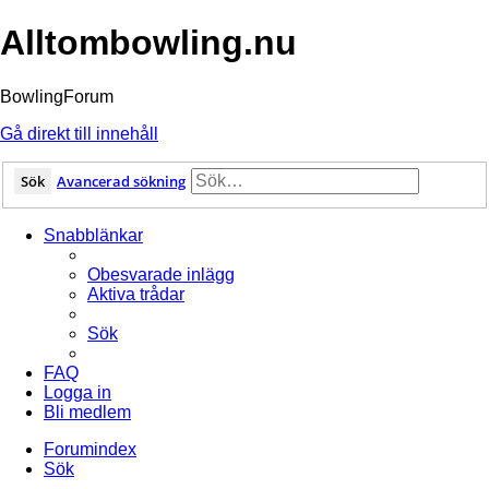
Alltombowling.nu
BowlingForum
Gå direkt till innehåll
Sök
Avancerad sökning
Snabblänkar
Obesvarade inlägg
Aktiva trådar
Sök
FAQ
Logga in
Bli medlem
Forumindex
Sök