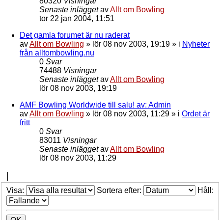
80320
Visningar
Senaste inlägget
av
Allt om Bowling
tor 22 jan 2004, 11:51
Det gamla forumet är nu raderat
av
Allt om Bowling
»
lör 08 nov 2003, 19:19
» i
Nyheter
från alltombowling.nu
0
Svar
74488
Visningar
Senaste inlägget
av
Allt om Bowling
lör 08 nov 2003, 19:19
AMF Bowling Worldwide till salu! av: Admin
av
Allt om Bowling
»
lör 08 nov 2003, 11:29
» i
Ordet är
fritt
0
Svar
83011
Visningar
Senaste inlägget
av
Allt om Bowling
lör 08 nov 2003, 11:29
Visa:
Sortera efter:
Håll: