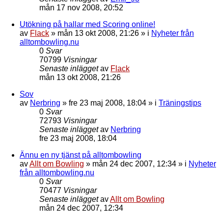
mån 17 nov 2008, 20:52
Utökning på hallar med Scoring online!
av
Flack
»
mån 13 okt 2008, 21:26
» i
Nyheter från
alltombowling.nu
0
Svar
70799
Visningar
Senaste inlägget
av
Flack
mån 13 okt 2008, 21:26
Sov
av
Nerbring
»
fre 23 maj 2008, 18:04
» i
Träningstips
0
Svar
72793
Visningar
Senaste inlägget
av
Nerbring
fre 23 maj 2008, 18:04
Ännu en ny tjänst på alltombowling
av
Allt om Bowling
»
mån 24 dec 2007, 12:34
» i
Nyheter
från alltombowling.nu
0
Svar
70477
Visningar
Senaste inlägget
av
Allt om Bowling
mån 24 dec 2007, 12:34