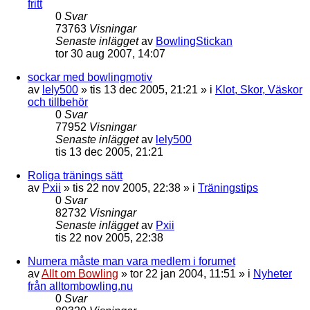
fritt
0
Svar
73763
Visningar
Senaste inlägget
av
BowlingStickan
tor 30 aug 2007, 14:07
sockar med bowlingmotiv
av
lely500
»
tis 13 dec 2005, 21:21
» i
Klot, Skor, Väskor
och tillbehör
0
Svar
77952
Visningar
Senaste inlägget
av
lely500
tis 13 dec 2005, 21:21
Roliga tränings sätt
av
Pxii
»
tis 22 nov 2005, 22:38
» i
Träningstips
0
Svar
82732
Visningar
Senaste inlägget
av
Pxii
tis 22 nov 2005, 22:38
Numera måste man vara medlem i forumet
av
Allt om Bowling
»
tor 22 jan 2004, 11:51
» i
Nyheter
från alltombowling.nu
0
Svar