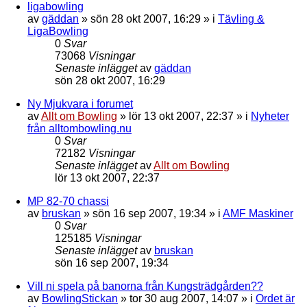
ligabowling
av
gäddan
»
sön 28 okt 2007, 16:29
» i
Tävling &
LigaBowling
0
Svar
73068
Visningar
Senaste inlägget
av
gäddan
sön 28 okt 2007, 16:29
Ny Mjukvara i forumet
av
Allt om Bowling
»
lör 13 okt 2007, 22:37
» i
Nyheter
från alltombowling.nu
0
Svar
72182
Visningar
Senaste inlägget
av
Allt om Bowling
lör 13 okt 2007, 22:37
MP 82-70 chassi
av
bruskan
»
sön 16 sep 2007, 19:34
» i
AMF Maskiner
0
Svar
125185
Visningar
Senaste inlägget
av
bruskan
sön 16 sep 2007, 19:34
Vill ni spela på banorna från Kungsträdgården??
av
BowlingStickan
»
tor 30 aug 2007, 14:07
» i
Ordet är