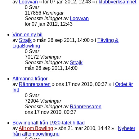
av
Loovvan
»
lör 07 jan 2012, 12:43
» i
klubbverksamhet
0
Svar
117856
Visningar
Senaste inlägget
av
Loovvan
lör 07 jan 2012, 12:43
Vinn en ny bil
av
Strajk
»
mån 26 sep 2011, 14:00
» i
Tävling &
LigaBowling
0
Svar
70172
Visningar
Senaste inlägget
av
Strajk
mån 26 sep 2011, 14:00
Allmänna frågor
av
Rännrensaren
»
ons 17 nov 2010, 00:37
» i
Ordet är
fritt
0
Svar
72904
Visningar
Senaste inlägget
av
Rännrensaren
ons 17 nov 2010, 00:37
Bowlinghall från 1920-talet hittad
av
Allt om Bowling
»
sön 21 mar 2010, 14:42
» i
Nyheter
från alltombowling.nu