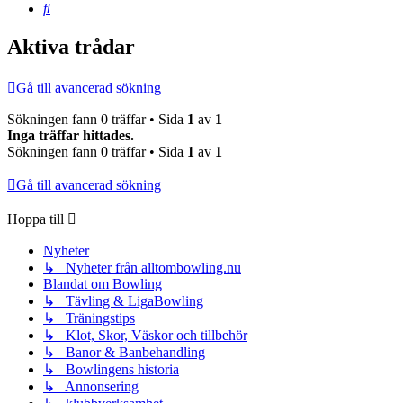
Sök
Aktiva trådar
Gå till avancerad sökning
Sökningen fann 0 träffar • Sida
1
av
1
Inga träffar hittades.
Sökningen fann 0 träffar • Sida
1
av
1
Gå till avancerad sökning
Hoppa till
Nyheter
↳ Nyheter från alltombowling.nu
Blandat om Bowling
↳ Tävling & LigaBowling
↳ Träningstips
↳ Klot, Skor, Väskor och tillbehör
↳ Banor & Banbehandling
↳ Bowlingens historia
↳ Annonsering