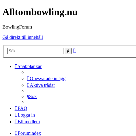
Alltombowling.nu
BowlingForum
Gå direkt till innehåll
Avancerad
Sök
sökning
Snabblänkar
Obesvarade inlägg
Aktiva trådar
Sök
FAQ
Logga in
Bli medlem
Forumindex