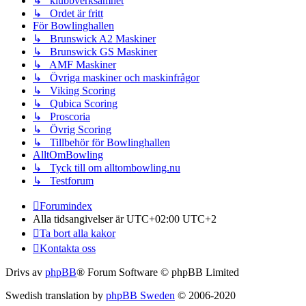
↳ klubbverksamhet
↳ Ordet är fritt
För Bowlinghallen
↳ Brunswick A2 Maskiner
↳ Brunswick GS Maskiner
↳ AMF Maskiner
↳ Övriga maskiner och maskinfrågor
↳ Viking Scoring
↳ Qubica Scoring
↳ Proscoria
↳ Övrig Scoring
↳ Tillbehör för Bowlinghallen
AlltOmBowling
↳ Tyck till om alltombowling.nu
↳ Testforum
Forumindex
Alla tidsangivelser är UTC+02:00 UTC+2
Ta bort alla kakor
Kontakta oss
Drivs av
phpBB
® Forum Software © phpBB Limited
Swedish translation by
phpBB Sweden
© 2006-2020