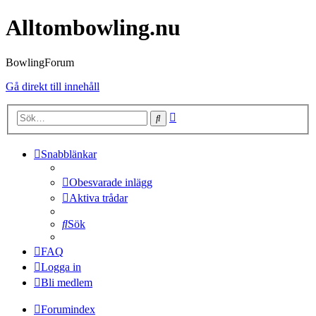
Alltombowling.nu
BowlingForum
Gå direkt till innehåll
Avancerad
Sök
sökning
Snabblänkar
Obesvarade inlägg
Aktiva trådar
Sök
FAQ
Logga in
Bli medlem
Forumindex