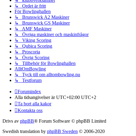
↳ klubbverksamhet
↳ Ordet är fritt
För Bowlinghallen
↳ Brunswick A2 Maskiner
↳ Brunswick GS Maskiner
↳ AMF Maskiner
↳ Övriga maskiner och maskinfrågor
↳ Viking Scoring
↳ Qubica Scoring
↳ Proscoria
↳ Övrig Scoring
↳ Tillbehör för Bowlinghallen
AlltOmBowling
↳ Tyck till om alltombowling.nu
↳ Testforum
Forumindex
Alla tidsangivelser är UTC+02:00 UTC+2
Ta bort alla kakor
Kontakta oss
Drivs av
phpBB
® Forum Software © phpBB Limited
Swedish translation by
phpBB Sweden
© 2006-2020