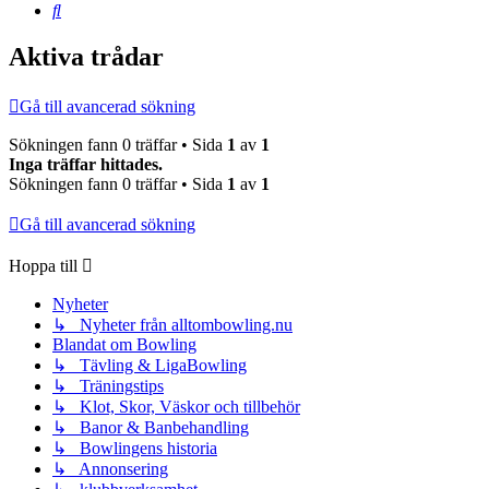
Sök
Aktiva trådar
Gå till avancerad sökning
Sökningen fann 0 träffar • Sida
1
av
1
Inga träffar hittades.
Sökningen fann 0 träffar • Sida
1
av
1
Gå till avancerad sökning
Hoppa till
Nyheter
↳ Nyheter från alltombowling.nu
Blandat om Bowling
↳ Tävling & LigaBowling
↳ Träningstips
↳ Klot, Skor, Väskor och tillbehör
↳ Banor & Banbehandling
↳ Bowlingens historia
↳ Annonsering