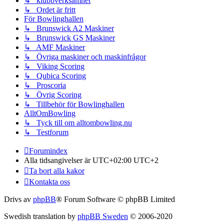
↳ klubbverksamhet
↳ Ordet är fritt
För Bowlinghallen
↳ Brunswick A2 Maskiner
↳ Brunswick GS Maskiner
↳ AMF Maskiner
↳ Övriga maskiner och maskinfrågor
↳ Viking Scoring
↳ Qubica Scoring
↳ Proscoria
↳ Övrig Scoring
↳ Tillbehör för Bowlinghallen
AlltOmBowling
↳ Tyck till om alltombowling.nu
↳ Testforum
Forumindex
Alla tidsangivelser är UTC+02:00 UTC+2
Ta bort alla kakor
Kontakta oss
Drivs av
phpBB
® Forum Software © phpBB Limited
Swedish translation by
phpBB Sweden
© 2006-2020