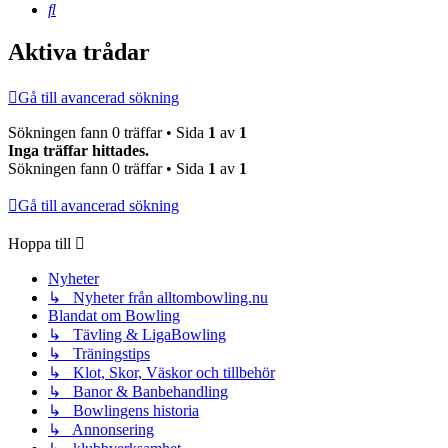
Sök
Aktiva trådar
Gå till avancerad sökning
Sökningen fann 0 träffar • Sida
1
av
1
Inga träffar hittades.
Sökningen fann 0 träffar • Sida
1
av
1
Gå till avancerad sökning
Hoppa till
Nyheter
↳ Nyheter från alltombowling.nu
Blandat om Bowling
↳ Tävling & LigaBowling
↳ Träningstips
↳ Klot, Skor, Väskor och tillbehör
↳ Banor & Banbehandling
↳ Bowlingens historia
↳ Annonsering