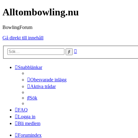
Alltombowling.nu
BowlingForum
Gå direkt till innehåll
Avancerad
Sök
sökning
Snabblänkar
Obesvarade inlägg
Aktiva trådar
Sök
FAQ
Logga in
Bli medlem
Forumindex