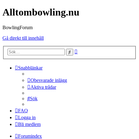
Alltombowling.nu
BowlingForum
Gå direkt till innehåll
Avancerad
Sök
sökning
Snabblänkar
Obesvarade inlägg
Aktiva trådar
Sök
FAQ
Logga in
Bli medlem
Forumindex