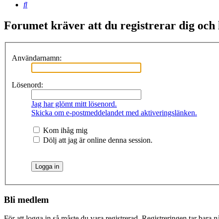
Sök
Forumet kräver att du registrerar dig och lo
Användarnamn:
Lösenord:
Jag har glömt mitt lösenord.
Skicka om e-postmeddelandet med aktiveringslänken.
Kom ihåg mig
Dölj att jag är online denna session.
Bli medlem
För att logga in så måste du vara registrerad. Registreringen tar bara