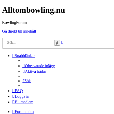
Alltombowling.nu
BowlingForum
Gå direkt till innehåll
Avancerad
Sök
sökning
Snabblänkar
Obesvarade inlägg
Aktiva trådar
Sök
FAQ
Logga in
Bli medlem
Forumindex