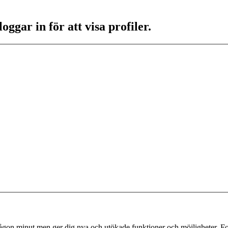
ggar in för att visa profiler.
 någon minut men ger dig nya och utökade funktioner och möjligheter. Fo