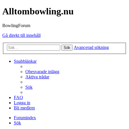
Alltombowling.nu
BowlingForum
Gå direkt till innehåll
Avancerad sökning
Sök
Snabblänkar
Obesvarade inlägg
Aktiva trådar
Sök
FAQ
Logga in
Bli medlem
Forumindex
Sök