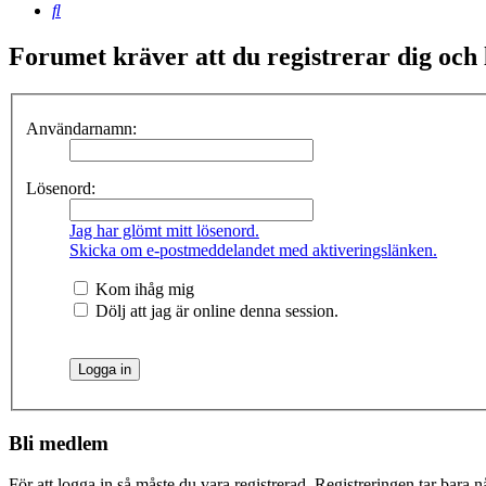
Sök
Forumet kräver att du registrerar dig och lo
Användarnamn:
Lösenord:
Jag har glömt mitt lösenord.
Skicka om e-postmeddelandet med aktiveringslänken.
Kom ihåg mig
Dölj att jag är online denna session.
Bli medlem
För att logga in så måste du vara registrerad. Registreringen tar bara