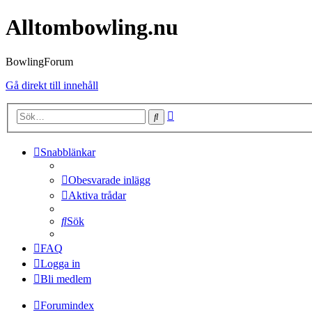
Alltombowling.nu
BowlingForum
Gå direkt till innehåll
Avancerad
Sök
sökning
Snabblänkar
Obesvarade inlägg
Aktiva trådar
Sök
FAQ
Logga in
Bli medlem
Forumindex