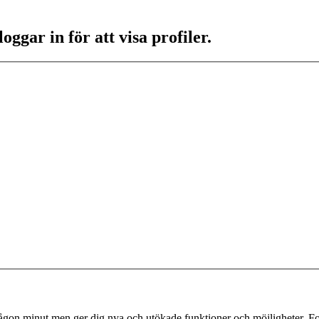
ggar in för att visa profiler.
 någon minut men ger dig nya och utökade funktioner och möjligheter. Fo