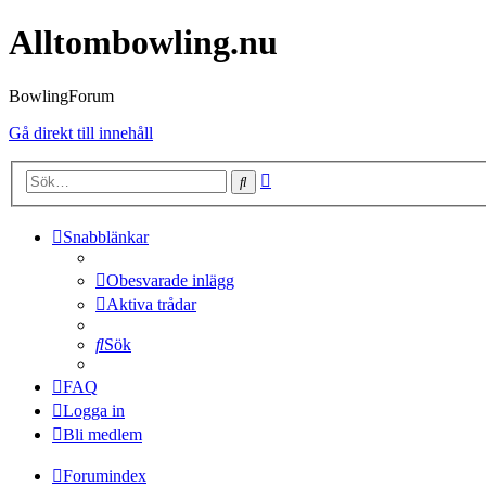
Alltombowling.nu
BowlingForum
Gå direkt till innehåll
Avancerad
Sök
sökning
Snabblänkar
Obesvarade inlägg
Aktiva trådar
Sök
FAQ
Logga in
Bli medlem
Forumindex