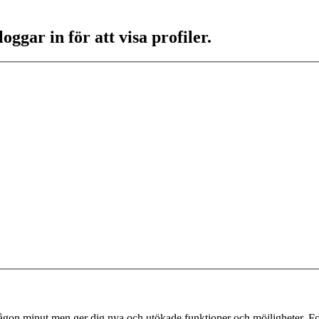
ggar in för att visa profiler.
 någon minut men ger dig nya och utökade funktioner och möjligheter. Fo