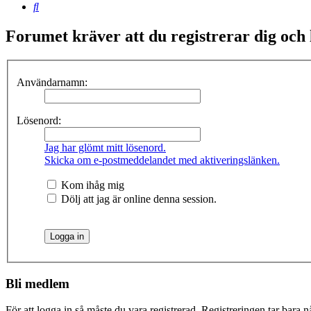
Sök
Forumet kräver att du registrerar dig och lo
Användarnamn:
Lösenord:
Jag har glömt mitt lösenord.
Skicka om e-postmeddelandet med aktiveringslänken.
Kom ihåg mig
Dölj att jag är online denna session.
Bli medlem
För att logga in så måste du vara registrerad. Registreringen tar bara