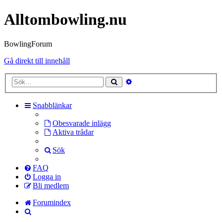
Alltombowling.nu
BowlingForum
Gå direkt till innehåll
Avancerad
Sök
sökning
Snabblänkar
Obesvarade inlägg
Aktiva trådar
Sök
FAQ
Logga in
Bli medlem
Forumindex
Sök