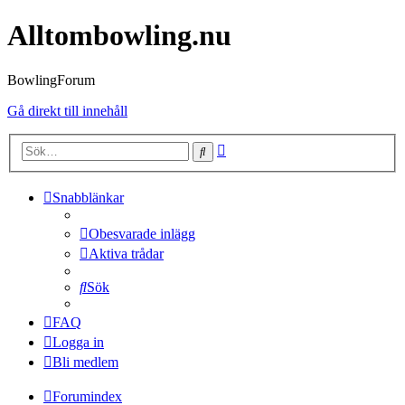
Alltombowling.nu
BowlingForum
Gå direkt till innehåll
Avancerad
Sök
sökning
Snabblänkar
Obesvarade inlägg
Aktiva trådar
Sök
FAQ
Logga in
Bli medlem
Forumindex