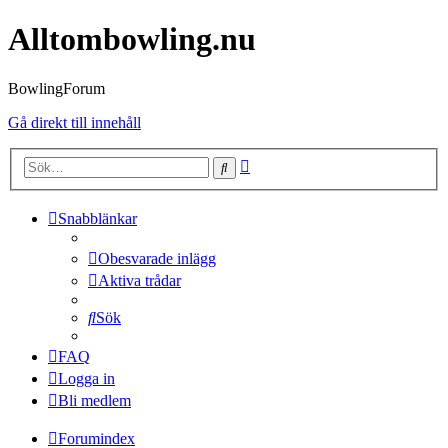
Alltombowling.nu
BowlingForum
Gå direkt till innehåll
Avancerad
Sök
sökning
Snabblänkar
Obesvarade inlägg
Aktiva trådar
Sök
FAQ
Logga in
Bli medlem
Forumindex