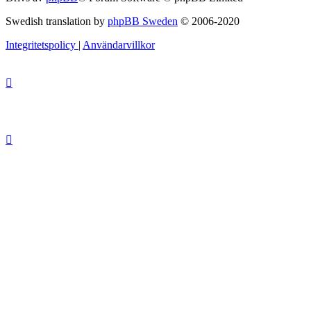
Swedish translation by
phpBB Sweden
© 2006-2020
Integritetspolicy
|
Användarvillkor