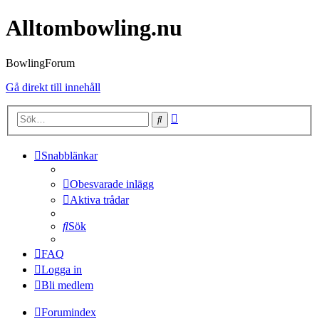
Alltombowling.nu
BowlingForum
Gå direkt till innehåll
Avancerad
Sök
sökning
Snabblänkar
Obesvarade inlägg
Aktiva trådar
Sök
FAQ
Logga in
Bli medlem
Forumindex