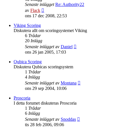
Senaste inlägget
Re: Authority22
Gå
av
Flack
till
ons 17 dec 2008, 22:53
det
senaste
Viking Scoring
inlägget
Diskutera allt om scoringsystemet Viking
6
Trådar
20
Inlägg
Gå
Senaste inlägget
av
Daniel
till
ons 26 jan 2005, 17:03
det
senaste
Qubica Scoring
inlägget
Diskutera Qubicas scoringsystem
1
Trådar
4
Inlägg
Gå
Senaste inlägget
av
Montana
till
ons 29 sep 2004, 10:06
det
senaste
Proscoria
inlägget
I detta forumet diskuteras Proscoria
1
Trådar
6
Inlägg
Gå
Senaste inlägget
av
Snoddas
till
tis 28 feb 2006, 09:06