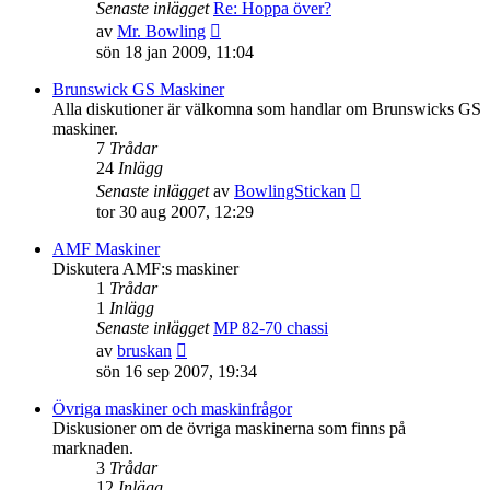
Senaste inlägget
Re: Hoppa över?
Gå
av
Mr. Bowling
till
sön 18 jan 2009, 11:04
det
senaste
Brunswick GS Maskiner
inlägget
Alla diskutioner är välkomna som handlar om Brunswicks GS
maskiner.
7
Trådar
24
Inlägg
Gå
Senaste inlägget
av
BowlingStickan
till
tor 30 aug 2007, 12:29
det
senaste
AMF Maskiner
inlägget
Diskutera AMF:s maskiner
1
Trådar
1
Inlägg
Senaste inlägget
MP 82-70 chassi
Gå
av
bruskan
till
sön 16 sep 2007, 19:34
det
senaste
Övriga maskiner och maskinfrågor
inlägget
Diskusioner om de övriga maskinerna som finns på
marknaden.
3
Trådar
12
Inlägg