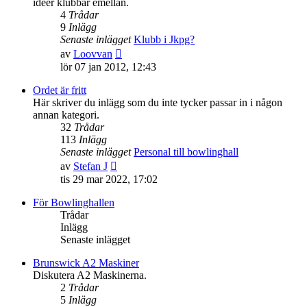
idéer klubbar emellan.
4
Trådar
9
Inlägg
Senaste inlägget
Klubb i Jkpg?
Gå
av
Loovvan
till
lör 07 jan 2012, 12:43
det
senaste
Ordet är fritt
inlägget
Här skriver du inlägg som du inte tycker passar in i någon
annan kategori.
32
Trådar
113
Inlägg
Senaste inlägget
Personal till bowlinghall
Gå
av
Stefan J
till
tis 29 mar 2022, 17:02
det
senaste
För Bowlinghallen
inlägget
Trådar
Inlägg
Senaste inlägget
Brunswick A2 Maskiner
Diskutera A2 Maskinerna.
2
Trådar
5
Inlägg