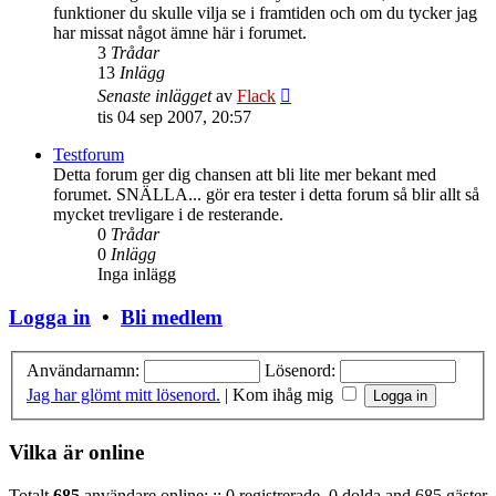
funktioner du skulle vilja se i framtiden och om du tycker jag
har missat något ämne här i forumet.
3
Trådar
13
Inlägg
Gå
Senaste inlägget
av
Flack
till
tis 04 sep 2007, 20:57
det
senaste
Testforum
inlägget
Detta forum ger dig chansen att bli lite mer bekant med
forumet. SNÄLLA... gör era tester i detta forum så blir allt så
mycket trevligare i de resterande.
0
Trådar
0
Inlägg
Inga inlägg
Logga in
•
Bli medlem
Användarnamn:
Lösenord:
Jag har glömt mitt lösenord.
|
Kom ihåg mig
Vilka är online
Totalt
685
användare online: :: 0 registrerade, 0 dolda and 685 gäster