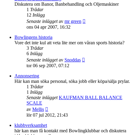
inlägget
Diskutera om Banor, Banbehandling och Oljemaskiner
1
Trådar
12
Inlägg
Gå
Senaste inlägget
av
mr green
till
ons 04 apr 2007, 16:32
det
senaste
Bowlingens historia
inlägget
Vore det inte kul att veta lite mer om våran sports historia?
3
Trådar
6
Inlägg
Gå
Senaste inlägget
av
Snoddas
till
tor 06 sep 2007, 07:12
det
senaste
Annonsering
inlägget
Här kan man söka personal, söka jobb eller köpa/sälja prylar.
1
Trådar
1
Inlägg
Senaste inlägget
KAUFMAN BALL BALANCE
SCALE
Gå
av
Mellis
till
lör 07 jul 2012, 21:43
det
senaste
klubbverksamhet
inlägget
här kan man få kontakt med Bowlingklubbar och diskutera