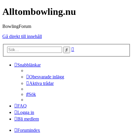
Alltombowling.nu
BowlingForum
Gå direkt till innehåll
Avancerad
Sök
sökning
Snabblänkar
Obesvarade inlägg
Aktiva trådar
Sök
FAQ
Logga in
Bli medlem
Forumindex