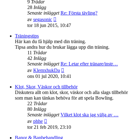
9
Trådar
28
Inlägg
Senaste inlägget
Re: Första tävling?
Gå
av
segasonic
till
tor 18 jun 2015, 10:47
det
senaste
Träningstips
inlägget
Här kan du få hjälp med din träning.
Tipsa andra hur du brukar lägga upp din träning.
11
Trådar
42
Inlägg
Senaste inlägget
Re: Letar efter tränare/instr…
Gå
av
KlemxhukDa
till
ons 01 jul 2020, 10:41
det
senaste
Klot, Skor, Väskor och tillbehör
inlägget
Diskutera allt om klot, skor, väskor och alla slags tillbehör
som man kan tänkas behöva för att spela Bowling.
22
Trådar
80
Inlägg
Senaste inlägget
Vilket klot ska jag välja av …
Gå
av
phhe
till
tor 21 feb 2019, 23:10
det
senaste
Banor & Banbehandling