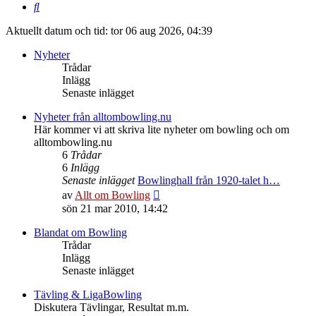
Sök
Aktuellt datum och tid: tor 06 aug 2026, 04:39
Nyheter
Trådar
Inlägg
Senaste inlägget
Nyheter från alltombowling.nu
Här kommer vi att skriva lite nyheter om bowling och om
alltombowling.nu
6
Trådar
6
Inlägg
Senaste inlägget
Bowlinghall från 1920-talet h…
Gå
av
Allt om Bowling
till
sön 21 mar 2010, 14:42
det
senaste
Blandat om Bowling
inlägget
Trådar
Inlägg
Senaste inlägget
Tävling & LigaBowling
Diskutera Tävlingar, Resultat m.m.