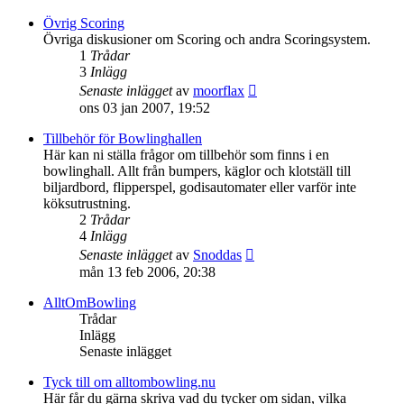
det
senaste
Övrig Scoring
inlägget
Övriga diskusioner om Scoring och andra Scoringsystem.
1
Trådar
3
Inlägg
Gå
Senaste inlägget
av
moorflax
till
ons 03 jan 2007, 19:52
det
senaste
Tillbehör för Bowlinghallen
inlägget
Här kan ni ställa frågor om tillbehör som finns i en
bowlinghall. Allt från bumpers, käglor och klotställ till
biljardbord, flipperspel, godisautomater eller varför inte
köksutrustning.
2
Trådar
4
Inlägg
Gå
Senaste inlägget
av
Snoddas
till
mån 13 feb 2006, 20:38
det
senaste
AlltOmBowling
inlägget
Trådar
Inlägg
Senaste inlägget
Tyck till om alltombowling.nu
Här får du gärna skriva vad du tycker om sidan, vilka