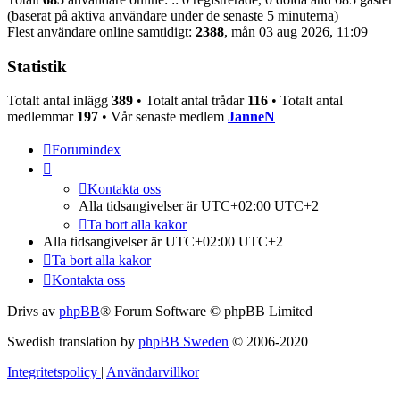
(baserat på aktiva användare under de senaste 5 minuterna)
Flest användare online samtidigt:
2388
, mån 03 aug 2026, 11:09
Statistik
Totalt antal inlägg
389
• Totalt antal trådar
116
• Totalt antal
medlemmar
197
• Vår senaste medlem
JanneN
Forumindex
Kontakta oss
Alla tidsangivelser är UTC+02:00 UTC+2
Ta bort alla kakor
Alla tidsangivelser är UTC+02:00 UTC+2
Ta bort alla kakor
Kontakta oss
Drivs av
phpBB
® Forum Software © phpBB Limited
Swedish translation by
phpBB Sweden
© 2006-2020
Integritetspolicy
|
Användarvillkor