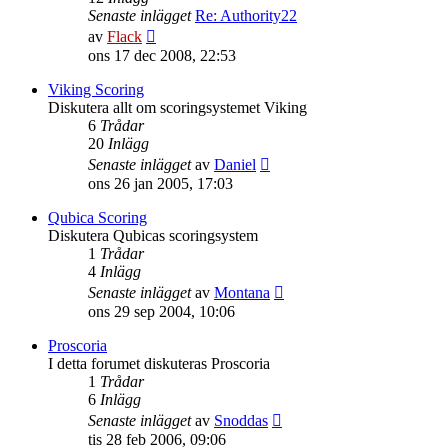
Senaste inlägget
Re: Authority22
Gå
av
Flack
till
ons 17 dec 2008, 22:53
det
senaste
Viking Scoring
inlägget
Diskutera allt om scoringsystemet Viking
6
Trådar
20
Inlägg
Gå
Senaste inlägget
av
Daniel
till
ons 26 jan 2005, 17:03
det
senaste
Qubica Scoring
inlägget
Diskutera Qubicas scoringsystem
1
Trådar
4
Inlägg
Gå
Senaste inlägget
av
Montana
till
ons 29 sep 2004, 10:06
det
senaste
Proscoria
inlägget
I detta forumet diskuteras Proscoria
1
Trådar
6
Inlägg
Gå
Senaste inlägget
av
Snoddas
till
tis 28 feb 2006, 09:06