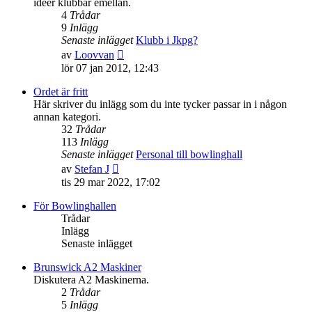
idéer klubbar emellan.
4
Trådar
9
Inlägg
Senaste inlägget
Klubb i Jkpg?
Gå
av
Loovvan
till
lör 07 jan 2012, 12:43
det
senaste
Ordet är fritt
inlägget
Här skriver du inlägg som du inte tycker passar in i någon
annan kategori.
32
Trådar
113
Inlägg
Senaste inlägget
Personal till bowlinghall
Gå
av
Stefan J
till
tis 29 mar 2022, 17:02
det
senaste
För Bowlinghallen
inlägget
Trådar
Inlägg
Senaste inlägget
Brunswick A2 Maskiner
Diskutera A2 Maskinerna.
2
Trådar
5
Inlägg