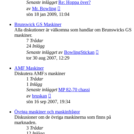
Senaste inlägget
Re: Hoppa över?
Gå
av
Mr. Bowling
till
sön 18 jan 2009, 11:04
det
senaste
Brunswick GS Maskiner
inlägget
Alla diskutioner är välkomna som handlar om Brunswicks GS
maskiner.
7
Trådar
24
Inlägg
Gå
Senaste inlägget
av
BowlingStickan
till
tor 30 aug 2007, 12:29
det
senaste
AMF Maskiner
inlägget
Diskutera AMF:s maskiner
1
Trådar
1
Inlägg
Senaste inlägget
MP 82-70 chassi
Gå
av
bruskan
till
sön 16 sep 2007, 19:34
det
senaste
Övriga maskiner och maskinfrågor
inlägget
Diskusioner om de övriga maskinerna som finns på
marknaden.
3
Trådar
12
Inlägg