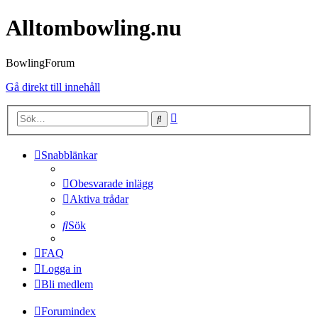
Alltombowling.nu
BowlingForum
Gå direkt till innehåll
Avancerad
Sök
sökning
Snabblänkar
Obesvarade inlägg
Aktiva trådar
Sök
FAQ
Logga in
Bli medlem
Forumindex