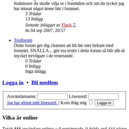
funktioner du skulle vilja se i framtiden och om du tycker jag
har missat något ämne här i forumet.
3
Trådar
13
Inlägg
Gå
Senaste inlägget
av
Flack
till
tis 04 sep 2007, 20:57
det
senaste
Testforum
inlägget
Detta forum ger dig chansen att bli lite mer bekant med
forumet. SNÄLLA... gör era tester i detta forum så blir allt så
mycket trevligare i de resterande.
0
Trådar
0
Inlägg
Inga inlägg
Logga in
•
Bli medlem
Användarnamn:
Lösenord:
Jag har glömt mitt lösenord.
|
Kom ihåg mig
Vilka är online
Totalt
444
användare online: :: 0 registrerade, 0 dolda and 444 gäster