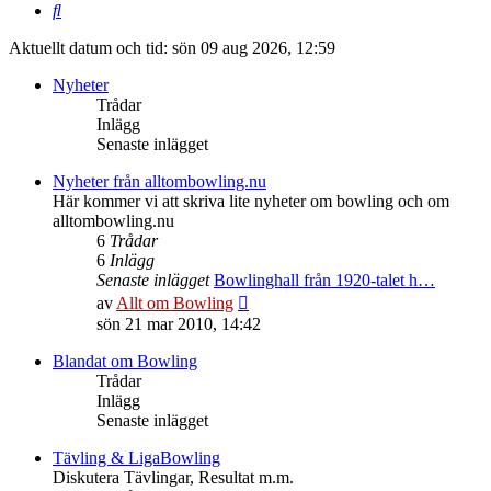
Sök
Aktuellt datum och tid: sön 09 aug 2026, 12:59
Nyheter
Trådar
Inlägg
Senaste inlägget
Nyheter från alltombowling.nu
Här kommer vi att skriva lite nyheter om bowling och om
alltombowling.nu
6
Trådar
6
Inlägg
Senaste inlägget
Bowlinghall från 1920-talet h…
Gå
av
Allt om Bowling
till
sön 21 mar 2010, 14:42
det
senaste
Blandat om Bowling
inlägget
Trådar
Inlägg
Senaste inlägget
Tävling & LigaBowling
Diskutera Tävlingar, Resultat m.m.