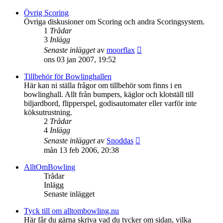
det
senaste
Övrig Scoring
inlägget
Övriga diskusioner om Scoring och andra Scoringsystem.
1
Trådar
3
Inlägg
Gå
Senaste inlägget
av
moorflax
till
ons 03 jan 2007, 19:52
det
senaste
Tillbehör för Bowlinghallen
inlägget
Här kan ni ställa frågor om tillbehör som finns i en
bowlinghall. Allt från bumpers, käglor och klotställ till
biljardbord, flipperspel, godisautomater eller varför inte
köksutrustning.
2
Trådar
4
Inlägg
Gå
Senaste inlägget
av
Snoddas
till
mån 13 feb 2006, 20:38
det
senaste
AlltOmBowling
inlägget
Trådar
Inlägg
Senaste inlägget
Tyck till om alltombowling.nu
Här får du gärna skriva vad du tycker om sidan, vilka