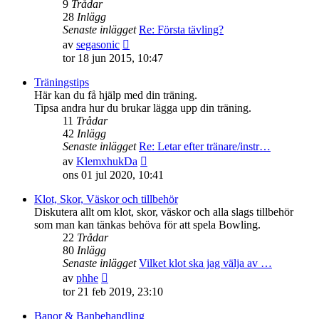
9
Trådar
28
Inlägg
Senaste inlägget
Re: Första tävling?
Gå
av
segasonic
till
tor 18 jun 2015, 10:47
det
senaste
Träningstips
inlägget
Här kan du få hjälp med din träning.
Tipsa andra hur du brukar lägga upp din träning.
11
Trådar
42
Inlägg
Senaste inlägget
Re: Letar efter tränare/instr…
Gå
av
KlemxhukDa
till
ons 01 jul 2020, 10:41
det
senaste
Klot, Skor, Väskor och tillbehör
inlägget
Diskutera allt om klot, skor, väskor och alla slags tillbehör
som man kan tänkas behöva för att spela Bowling.
22
Trådar
80
Inlägg
Senaste inlägget
Vilket klot ska jag välja av …
Gå
av
phhe
till
tor 21 feb 2019, 23:10
det
senaste
Banor & Banbehandling