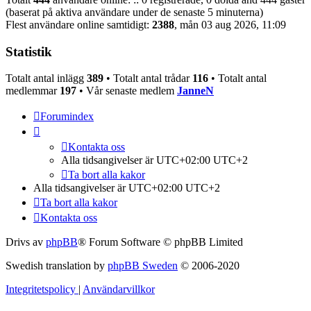
(baserat på aktiva användare under de senaste 5 minuterna)
Flest användare online samtidigt:
2388
, mån 03 aug 2026, 11:09
Statistik
Totalt antal inlägg
389
• Totalt antal trådar
116
• Totalt antal
medlemmar
197
• Vår senaste medlem
JanneN
Forumindex
Kontakta oss
Alla tidsangivelser är UTC+02:00 UTC+2
Ta bort alla kakor
Alla tidsangivelser är UTC+02:00 UTC+2
Ta bort alla kakor
Kontakta oss
Drivs av
phpBB
® Forum Software © phpBB Limited
Swedish translation by
phpBB Sweden
© 2006-2020
Integritetspolicy
|
Användarvillkor