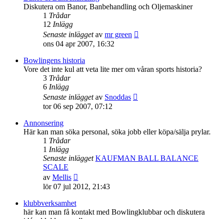
inlägget
Diskutera om Banor, Banbehandling och Oljemaskiner
1
Trådar
12
Inlägg
Gå
Senaste inlägget
av
mr green
till
ons 04 apr 2007, 16:32
det
senaste
Bowlingens historia
inlägget
Vore det inte kul att veta lite mer om våran sports historia?
3
Trådar
6
Inlägg
Gå
Senaste inlägget
av
Snoddas
till
tor 06 sep 2007, 07:12
det
senaste
Annonsering
inlägget
Här kan man söka personal, söka jobb eller köpa/sälja prylar.
1
Trådar
1
Inlägg
Senaste inlägget
KAUFMAN BALL BALANCE
SCALE
Gå
av
Mellis
till
lör 07 jul 2012, 21:43
det
senaste
klubbverksamhet
inlägget
här kan man få kontakt med Bowlingklubbar och diskutera