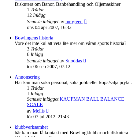
inlägget
Diskutera om Banor, Banbehandling och Oljemaskiner
1
Trådar
12
Inlägg
Gå
Senaste inlägget
av
mr green
till
ons 04 apr 2007, 16:32
det
senaste
Bowlingens historia
inlägget
Vore det inte kul att veta lite mer om våran sports historia?
3
Trådar
6
Inlägg
Gå
Senaste inlägget
av
Snoddas
till
tor 06 sep 2007, 07:12
det
senaste
Annonsering
inlägget
Här kan man söka personal, söka jobb eller köpa/sälja prylar.
1
Trådar
1
Inlägg
Senaste inlägget
KAUFMAN BALL BALANCE
SCALE
Gå
av
Mellis
till
lör 07 jul 2012, 21:43
det
senaste
klubbverksamhet
inlägget
här kan man få kontakt med Bowlingklubbar och diskutera