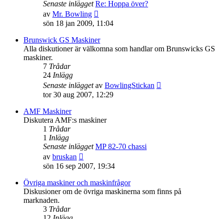
Senaste inlägget
Re: Hoppa över?
Gå
av
Mr. Bowling
till
sön 18 jan 2009, 11:04
det
senaste
Brunswick GS Maskiner
inlägget
Alla diskutioner är välkomna som handlar om Brunswicks GS
maskiner.
7
Trådar
24
Inlägg
Gå
Senaste inlägget
av
BowlingStickan
till
tor 30 aug 2007, 12:29
det
senaste
AMF Maskiner
inlägget
Diskutera AMF:s maskiner
1
Trådar
1
Inlägg
Senaste inlägget
MP 82-70 chassi
Gå
av
bruskan
till
sön 16 sep 2007, 19:34
det
senaste
Övriga maskiner och maskinfrågor
inlägget
Diskusioner om de övriga maskinerna som finns på
marknaden.
3
Trådar
12
Inlägg