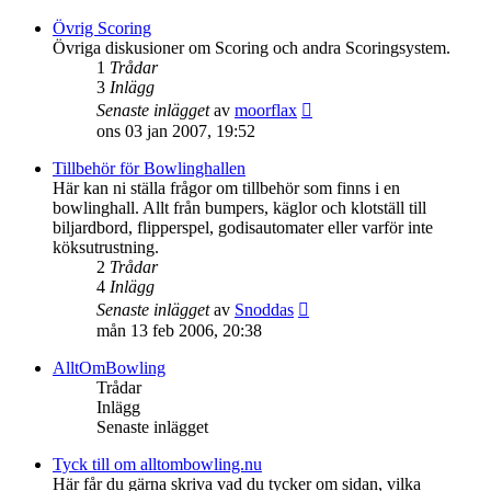
det
senaste
Övrig Scoring
inlägget
Övriga diskusioner om Scoring och andra Scoringsystem.
1
Trådar
3
Inlägg
Gå
Senaste inlägget
av
moorflax
till
ons 03 jan 2007, 19:52
det
senaste
Tillbehör för Bowlinghallen
inlägget
Här kan ni ställa frågor om tillbehör som finns i en
bowlinghall. Allt från bumpers, käglor och klotställ till
biljardbord, flipperspel, godisautomater eller varför inte
köksutrustning.
2
Trådar
4
Inlägg
Gå
Senaste inlägget
av
Snoddas
till
mån 13 feb 2006, 20:38
det
senaste
AlltOmBowling
inlägget
Trådar
Inlägg
Senaste inlägget
Tyck till om alltombowling.nu
Här får du gärna skriva vad du tycker om sidan, vilka