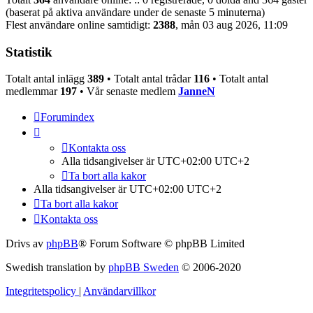
(baserat på aktiva användare under de senaste 5 minuterna)
Flest användare online samtidigt:
2388
, mån 03 aug 2026, 11:09
Statistik
Totalt antal inlägg
389
• Totalt antal trådar
116
• Totalt antal
medlemmar
197
• Vår senaste medlem
JanneN
Forumindex
Kontakta oss
Alla tidsangivelser är UTC+02:00 UTC+2
Ta bort alla kakor
Alla tidsangivelser är UTC+02:00 UTC+2
Ta bort alla kakor
Kontakta oss
Drivs av
phpBB
® Forum Software © phpBB Limited
Swedish translation by
phpBB Sweden
© 2006-2020
Integritetspolicy
|
Användarvillkor