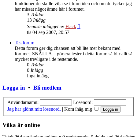
funktioner du skulle vilja se i framtiden och om du tycker jag
har missat något ämne här i forumet.
3
Trådar
13
Inlägg
Gå
Senaste inlägget
av
Flack
till
tis 04 sep 2007, 20:57
det
senaste
Testforum
inlägget
Detta forum ger dig chansen att bli lite mer bekant med
forumet. SNÄLLA... gör era tester i detta forum så blir allt så
mycket trevligare i de resterande.
0
Trådar
0
Inlägg
Inga inlägg
Logga in
•
Bli medlem
Användarnamn:
Lösenord:
Jag har glömt mitt lösenord.
|
Kom ihåg mig
Vilka är online
Totalt
364
användare online: :: 0 registrerade, 0 dolda and 364 gäster