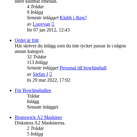
idéer klubbar emellan.
4
Trådar
9
Inlägg
Senaste inlägget
Klubb i Jkpg?
Gå
av
Loovvan
till
lör 07 jan 2012, 12:43
det
senaste
Ordet är fritt
inlägget
Här skriver du inlägg som du inte tycker passar in i någon
annan kategori.
32
Trådar
113
Inlägg
Senaste inlägget
Personal till bowlinghall
Gå
av
Stefan J
till
tis 29 mar 2022, 17:02
det
senaste
För Bowlinghallen
inlägget
Trådar
Inlägg
Senaste inlägget
Brunswick A2 Maskiner
Diskutera A2 Maskinerna.
2
Trådar
5
Inlägg