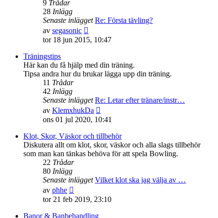
9
Trådar
28
Inlägg
Senaste inlägget
Re: Första tävling?
Gå
av
segasonic
till
tor 18 jun 2015, 10:47
det
senaste
Träningstips
inlägget
Här kan du få hjälp med din träning.
Tipsa andra hur du brukar lägga upp din träning.
11
Trådar
42
Inlägg
Senaste inlägget
Re: Letar efter tränare/instr…
Gå
av
KlemxhukDa
till
ons 01 jul 2020, 10:41
det
senaste
Klot, Skor, Väskor och tillbehör
inlägget
Diskutera allt om klot, skor, väskor och alla slags tillbehör
som man kan tänkas behöva för att spela Bowling.
22
Trådar
80
Inlägg
Senaste inlägget
Vilket klot ska jag välja av …
Gå
av
phhe
till
tor 21 feb 2019, 23:10
det
senaste
Banor & Banbehandling