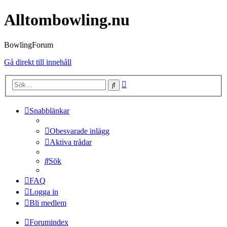
Alltombowling.nu
BowlingForum
Gå direkt till innehåll
Avancerad
Sök
sökning
Snabblänkar
Obesvarade inlägg
Aktiva trådar
Sök
FAQ
Logga in
Bli medlem
Forumindex