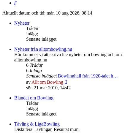
Sök
Aktuellt datum och tid: mån 10 aug 2026, 08:14
Nyheter
Trådar
Inlägg
Senaste inlägget
Nyheter från alltombowling.nu
Här kommer vi att skriva lite nyheter om bowling och om
alltombowling.nu
6
Trådar
6
Inlägg
Senaste inlägget
Bowlinghall från 1920-talet h…
Gå
av
Allt om Bowling
till
sön 21 mar 2010, 14:42
det
senaste
Blandat om Bowling
inlägget
Trådar
Inlägg
Senaste inlägget
Tävling & LigaBowling
Diskutera Tävlingar, Resultat m.m.