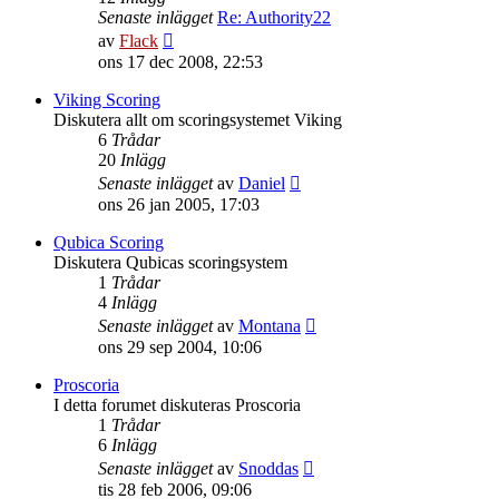
Senaste inlägget
Re: Authority22
Gå
av
Flack
till
ons 17 dec 2008, 22:53
det
senaste
Viking Scoring
inlägget
Diskutera allt om scoringsystemet Viking
6
Trådar
20
Inlägg
Gå
Senaste inlägget
av
Daniel
till
ons 26 jan 2005, 17:03
det
senaste
Qubica Scoring
inlägget
Diskutera Qubicas scoringsystem
1
Trådar
4
Inlägg
Gå
Senaste inlägget
av
Montana
till
ons 29 sep 2004, 10:06
det
senaste
Proscoria
inlägget
I detta forumet diskuteras Proscoria
1
Trådar
6
Inlägg
Gå
Senaste inlägget
av
Snoddas
till
tis 28 feb 2006, 09:06