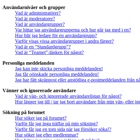
Användarnivåer och grupper
Vad är administratörer?
Vad är moderatorer?
Vad är användargrupper?
Var hittar jag användargrupperna och hur går jag med i en?
Hur blir jag ledare för en användargrupp?
Varför visas vissa användargrupper i andra färger?
Vad är en “Standardgrupp”?
Vad är “Teamet”-länken för något?
Personliga meddelanden
Jag kan inte skicka personliga meddelanden!
Jag får oönskade personliga meddelanden!
Jag har fått skräppost eller anstötliga e-postmeddelanden från 
Vänner och ignorerade användare
Vad är vän- och ignorerade användarelistan för något?
Hur lägger jag till / tar jag bort användare från min vän- eller 
Sökning på forumet
Hur söker jag på forumet?
Varför får jag inga träffar på min sökning?
Varför får jag en tom sida när jag försöker söka!?
Hur söker jag efter medlemmar?