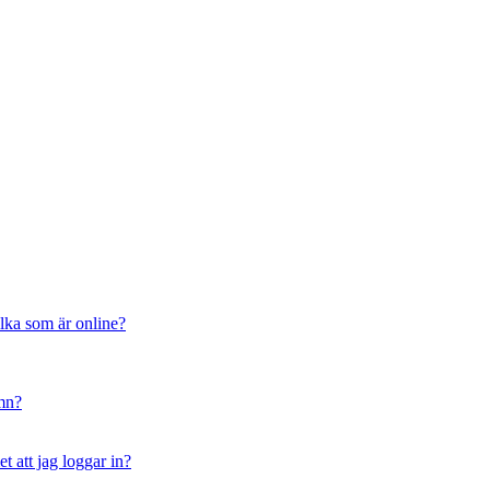
ilka som är online?
amn?
t att jag loggar in?