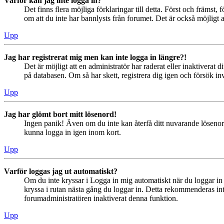
Varför kan jag inte logga in?
Det finns flera möjliga förklaringar till detta. Först och främs
om att du inte har bannlysts från forumet. Det är också möjligt a
Upp
Jag har registrerat mig men kan inte logga in längre?!
Det är möjligt att en administratör har raderat eller inaktiver
på databasen. Om så har skett, registrera dig igen och försök in
Upp
Jag har glömt bort mitt lösenord!
Ingen panik! Även om du inte kan återfå ditt nuvarande lösenord
kunna logga in igen inom kort.
Upp
Varför loggas jag ut automatiskt?
Om du inte kryssar i Logga in mig automatiskt när du loggar in s
kryssa i rutan nästa gång du loggar in. Detta rekommenderas inte
forumadministratören inaktiverat denna funktion.
Upp