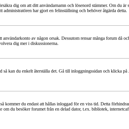
t, försäkra dig om att ditt användarnamn och lösenord stämmer. Om du är s
tt administratören har gjort en felinställning och behöver åtgärda detta.
at ditt användarkonto av någon orsak. Dessutom rensar många forum då och
volvera dig mer i diskussionerna.
 så kan du enkelt återställa det. Gå till inloggningssidan och klicka på
å kommer du endast att hållas inloggad för en viss tid. Detta förhindrar
 om du besöker forumet från en delad dator, t.ex. bibliotek, internetcaf