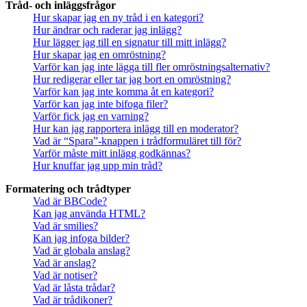
Tråd- och inläggsfrågor
Hur skapar jag en ny tråd i en kategori?
Hur ändrar och raderar jag inlägg?
Hur lägger jag till en signatur till mitt inlägg?
Hur skapar jag en omröstning?
Varför kan jag inte lägga till fler omröstningsalternativ?
Hur redigerar eller tar jag bort en omröstning?
Varför kan jag inte komma åt en kategori?
Varför kan jag inte bifoga filer?
Varför fick jag en varning?
Hur kan jag rapportera inlägg till en moderator?
Vad är “Spara”-knappen i trådformuläret till för?
Varför måste mitt inlägg godkännas?
Hur knuffar jag upp min tråd?
Formatering och trådtyper
Vad är BBCode?
Kan jag använda HTML?
Vad är smilies?
Kan jag infoga bilder?
Vad är globala anslag?
Vad är anslag?
Vad är notiser?
Vad är låsta trådar?
Vad är trådikoner?