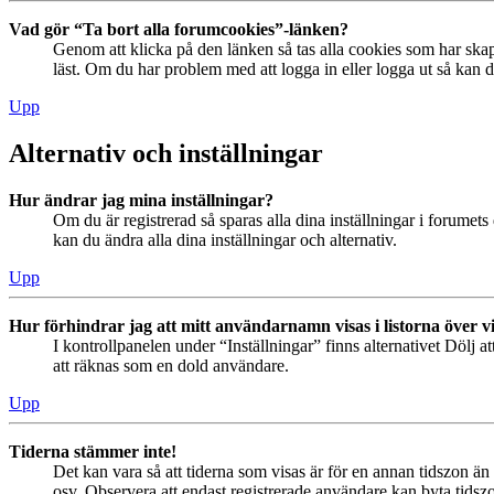
Vad gör “Ta bort alla forumcookies”-länken?
Genom att klicka på den länken så tas alla cookies som har skap
läst. Om du har problem med att logga in eller logga ut så kan de
Upp
Alternativ och inställningar
Hur ändrar jag mina inställningar?
Om du är registrerad så sparas alla dina inställningar i forumets 
kan du ändra alla dina inställningar och alternativ.
Upp
Hur förhindrar jag att mitt användarnamn visas i listorna över v
I kontrollpanelen under “Inställningar” finns alternativet Dölj a
att räknas som en dold användare.
Upp
Tiderna stämmer inte!
Det kan vara så att tiderna som visas är för en annan tidszon än 
osv. Observera att endast registrerade användare kan byta tidszon