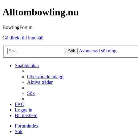
Alltombowling.nu
BowlingForum
Gå direkt till innehåll
Avancerad sökning
Sök
Snabblänkar
Obesvarade inlägg
Aktiva trådar
Sök
FAQ
Logga in
Bli medlem
Forumindex
Sök