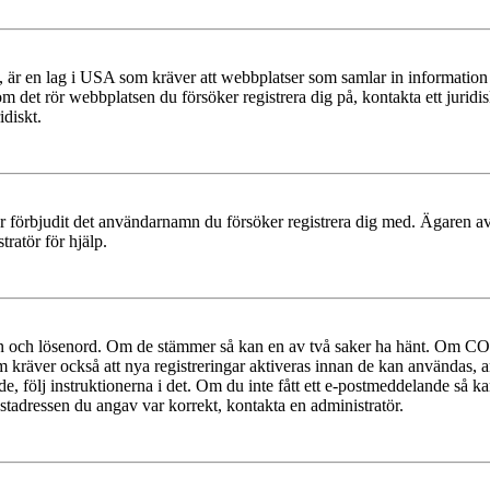
r en lag i USA som kräver att webbplatser som samlar in information frå
 om det rör webbplatsen du försöker registrera dig på, kontakta ett juri
diskt.
ler förbjudit det användarnamn du försöker registrera dig med. Ägaren av
ratör för hjälp.
mn och lösenord. Om de stämmer så kan en av två saker ha hänt. Om COP
um kräver också att nya registreringar aktiveras innan de kan användas, a
e, följ instruktionerna i det. Om du inte fått ett e-postmeddelande så ka
ostadressen du angav var korrekt, kontakta en administratör.