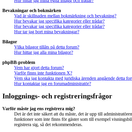
Hur hittar jag mina egna inlägg och trådar?
Bevakningar och bokmärken
Vad är skillnaden mellan bokmärkning och bevakning?
Hur bevakar jag specifika kategorier eller trådar?
Hur bevakar jag specifika kategorier eller trådar?
Hur tar jag bort mina bevakningar?
Bilagor
Vilka bilagor tillåts på detta forum?
Hur hittar jag alla mina bilagor?
phpBB-problem
Vem har gjort detta forum?
Varför finns inte funktionen X?
Vem ska jag kontakta med juridiska ärenden angående detta fo
Hur kontaktar jag en forumadministratör?
Inloggnings- och registreringsfrågor
Varför måste jag ens registrera mig?
Det är det inte säkert att du måste, det är upp till administratör
funktioner som inte finns för gäster som till exempel visningsb
registrera sig, så det rekommenderas.