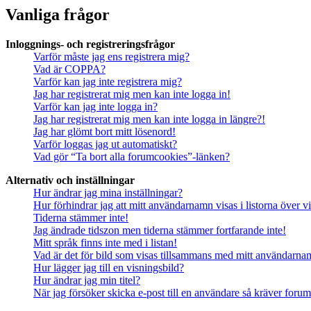
Vanliga frågor
Inloggnings- och registreringsfrågor
Varför måste jag ens registrera mig?
Vad är COPPA?
Varför kan jag inte registrera mig?
Jag har registrerat mig men kan inte logga in!
Varför kan jag inte logga in?
Jag har registrerat mig men kan inte logga in längre?!
Jag har glömt bort mitt lösenord!
Varför loggas jag ut automatiskt?
Vad gör “Ta bort alla forumcookies”-länken?
Alternativ och inställningar
Hur ändrar jag mina inställningar?
Hur förhindrar jag att mitt användarnamn visas i listorna över v
Tiderna stämmer inte!
Jag ändrade tidszon men tiderna stämmer fortfarande inte!
Mitt språk finns inte med i listan!
Vad är det för bild som visas tillsammans med mitt användarn
Hur lägger jag till en visningsbild?
Hur ändrar jag min titel?
När jag försöker skicka e-post till en användare så kräver forume