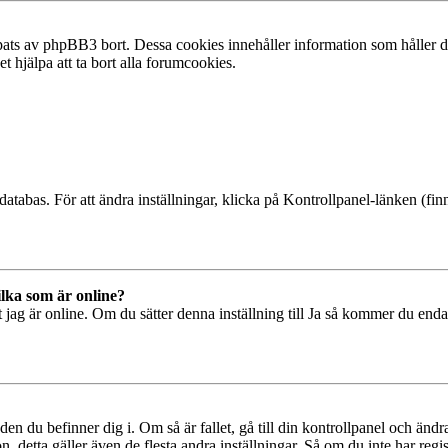
ats av phpBB3 bort. Dessa cookies innehåller information som håller dig
t hjälpa att ta bort alla forumcookies.
databas. För att ändra inställningar, klicka på Kontrollpanel-länken (finn
ilka som är online?
tt jag är online. Om du sätter denna inställning till Ja så kommer du end
den du befinner dig i. Om så är fallet, gå till din kontrollpanel och änd
, detta gäller även de flesta andra inställningar. Så om du inte har regis