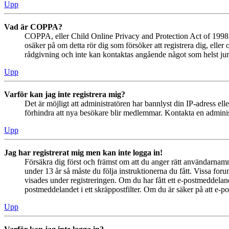
Upp
Vad är COPPA?
COPPA, eller Child Online Privacy and Protection Act of 1998, ä
osäker på om detta rör dig som försöker att registrera dig, eller
rådgivning och inte kan kontaktas angående något som helst juri
Upp
Varför kan jag inte registrera mig?
Det är möjligt att administratören har bannlyst din IP-adress el
förhindra att nya besökare blir medlemmar. Kontakta en administ
Upp
Jag har registrerat mig men kan inte logga in!
Försäkra dig först och främst om att du anger rätt användarna
under 13 år så måste du följa instruktionerna du fått. Vissa for
visades under registreringen. Om du har fått ett e-postmeddeland
postmeddelandet i ett skräppostfilter. Om du är säker på att e-p
Upp