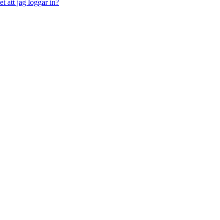
t att jag loggar in?