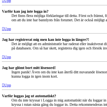
Upp
Varför kan jag inte logga in?
Det finns flera möjliga förklaringar till detta. Först och främs
om att du inte har bannlysts från forumet. Det är också möjligt a
Upp
Jag har registrerat mig men kan inte logga in längre?!
Det är möjligt att en administratör har raderat eller inaktiver
på databasen. Om så har skett, registrera dig igen och försök in
Upp
Jag har glömt bort mitt lösenord!
Ingen panik! Även om du inte kan återfå ditt nuvarande lösenord
kunna logga in igen inom kort.
Upp
Varför loggas jag ut automatiskt?
Om du inte kryssar i Logga in mig automatiskt när du loggar in s
kryssa i rutan nästa gång du loggar in. Detta rekommenderas inte