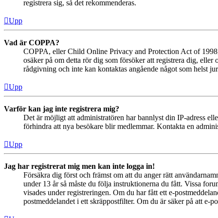
registrera sig, så det rekommenderas.
Upp
Vad är COPPA?
COPPA, eller Child Online Privacy and Protection Act of 1998, ä
osäker på om detta rör dig som försöker att registrera dig, eller
rådgivning och inte kan kontaktas angående något som helst juri
Upp
Varför kan jag inte registrera mig?
Det är möjligt att administratören har bannlyst din IP-adress el
förhindra att nya besökare blir medlemmar. Kontakta en administ
Upp
Jag har registrerat mig men kan inte logga in!
Försäkra dig först och främst om att du anger rätt användarna
under 13 år så måste du följa instruktionerna du fått. Vissa for
visades under registreringen. Om du har fått ett e-postmeddeland
postmeddelandet i ett skräppostfilter. Om du är säker på att e-p