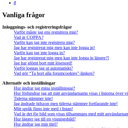
Sök
Vanliga frågor
Inloggnings- och registreringsfrågor
Varför måste jag ens registrera mig?
Vad är COPPA?
Varför kan jag inte registrera mig?
Jag har registrerat mig men kan inte logga in!
Varför kan jag inte logga in?
Jag har registrerat mig men kan inte logga in längre?!
Jag har glömt bort mitt lösenord!
Varför loggas jag ut automatiskt?
Vad gör “Ta bort alla forumcookies”-länken?
Alternativ och inställningar
Hur ändrar jag mina inställningar?
Hur förhindrar jag att mitt användarnamn visas i listorna över v
Tiderna stämmer inte!
Jag ändrade tidszon men tiderna stämmer fortfarande inte!
Mitt språk finns inte med i listan!
Vad är det för bild som visas tillsammans med mitt användarn
Hur lägger jag till en visningsbild?
Hur ändrar jag min titel?