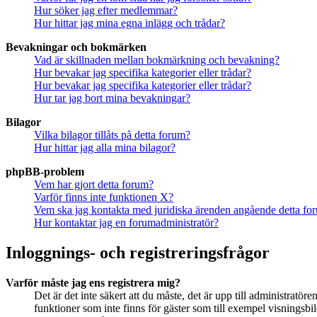
Hur söker jag efter medlemmar?
Hur hittar jag mina egna inlägg och trådar?
Bevakningar och bokmärken
Vad är skillnaden mellan bokmärkning och bevakning?
Hur bevakar jag specifika kategorier eller trådar?
Hur bevakar jag specifika kategorier eller trådar?
Hur tar jag bort mina bevakningar?
Bilagor
Vilka bilagor tillåts på detta forum?
Hur hittar jag alla mina bilagor?
phpBB-problem
Vem har gjort detta forum?
Varför finns inte funktionen X?
Vem ska jag kontakta med juridiska ärenden angående detta fo
Hur kontaktar jag en forumadministratör?
Inloggnings- och registreringsfrågor
Varför måste jag ens registrera mig?
Det är det inte säkert att du måste, det är upp till administratör
funktioner som inte finns för gäster som till exempel visningsb