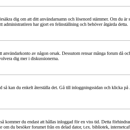
t, försäkra dig om att ditt användarnamn och lösenord stämmer. Om du är s
tt administratören har gjort en felinställning och behöver åtgärda detta.
at ditt användarkonto av någon orsak. Dessutom rensar många forum då och
volvera dig mer i diskussionerna.
 så kan du enkelt återställa det. Gå till inloggningssidan och klicka på
å kommer du endast att hållas inloggad för en viss tid. Detta förhindrar
 om du besöker forumet från en delad dator, t.ex. bibliotek, internetcaf