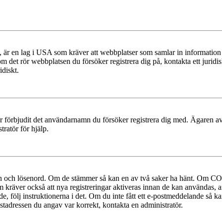
r en lag i USA som kräver att webbplatser som samlar in information frå
 om det rör webbplatsen du försöker registrera dig på, kontakta ett juri
diskt.
ler förbjudit det användarnamn du försöker registrera dig med. Ägaren av
ratör för hjälp.
mn och lösenord. Om de stämmer så kan en av två saker ha hänt. Om COP
um kräver också att nya registreringar aktiveras innan de kan användas, a
e, följ instruktionerna i det. Om du inte fått ett e-postmeddelande så ka
ostadressen du angav var korrekt, kontakta en administratör.