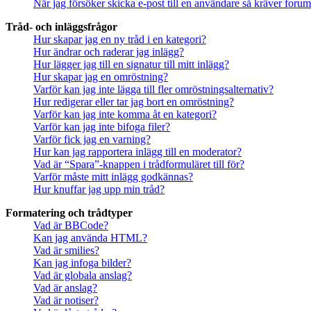
När jag försöker skicka e-post till en användare så kräver forume
Tråd- och inläggsfrågor
Hur skapar jag en ny tråd i en kategori?
Hur ändrar och raderar jag inlägg?
Hur lägger jag till en signatur till mitt inlägg?
Hur skapar jag en omröstning?
Varför kan jag inte lägga till fler omröstningsalternativ?
Hur redigerar eller tar jag bort en omröstning?
Varför kan jag inte komma åt en kategori?
Varför kan jag inte bifoga filer?
Varför fick jag en varning?
Hur kan jag rapportera inlägg till en moderator?
Vad är “Spara”-knappen i trådformuläret till för?
Varför måste mitt inlägg godkännas?
Hur knuffar jag upp min tråd?
Formatering och trådtyper
Vad är BBCode?
Kan jag använda HTML?
Vad är smilies?
Kan jag infoga bilder?
Vad är globala anslag?
Vad är anslag?
Vad är notiser?