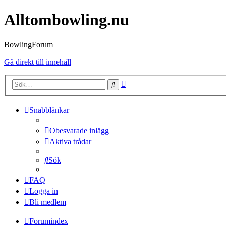
Alltombowling.nu
BowlingForum
Gå direkt till innehåll
Avancerad
Sök
sökning
Snabblänkar
Obesvarade inlägg
Aktiva trådar
Sök
FAQ
Logga in
Bli medlem
Forumindex