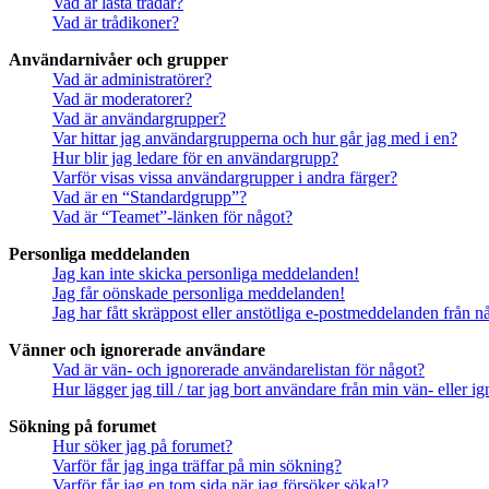
Vad är låsta trådar?
Vad är trådikoner?
Användarnivåer och grupper
Vad är administratörer?
Vad är moderatorer?
Vad är användargrupper?
Var hittar jag användargrupperna och hur går jag med i en?
Hur blir jag ledare för en användargrupp?
Varför visas vissa användargrupper i andra färger?
Vad är en “Standardgrupp”?
Vad är “Teamet”-länken för något?
Personliga meddelanden
Jag kan inte skicka personliga meddelanden!
Jag får oönskade personliga meddelanden!
Jag har fått skräppost eller anstötliga e-postmeddelanden från 
Vänner och ignorerade användare
Vad är vän- och ignorerade användarelistan för något?
Hur lägger jag till / tar jag bort användare från min vän- eller 
Sökning på forumet
Hur söker jag på forumet?
Varför får jag inga träffar på min sökning?
Varför får jag en tom sida när jag försöker söka!?