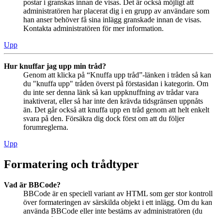
postar i granskas innan de visas. Det är också möjligt att
administratören har placerat dig i en grupp av användare som
han anser behöver få sina inlägg granskade innan de visas.
Kontakta administratören för mer information.
Upp
Hur knuffar jag upp min tråd?
Genom att klicka på “Knuffa upp tråd”-länken i tråden så kan
du "knuffa upp" tråden överst på förstasidan i kategorin. Om
du inte ser denna länk så kan uppknuffning av trådar vara
inaktiverat, eller så har inte den krävda tidsgränsen uppnåts
än. Det går också att knuffa upp en tråd genom att helt enkelt
svara på den. Försäkra dig dock först om att du följer
forumreglerna.
Upp
Formatering och trådtyper
Vad är BBCode?
BBCode är en speciell variant av HTML som ger stor kontroll
över formateringen av särskilda objekt i ett inlägg. Om du kan
använda BBCode eller inte bestäms av administratören (du