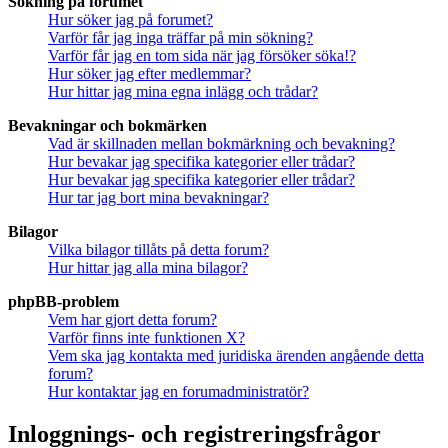
Sökning på forumet
Hur söker jag på forumet?
Varför får jag inga träffar på min sökning?
Varför får jag en tom sida när jag försöker söka!?
Hur söker jag efter medlemmar?
Hur hittar jag mina egna inlägg och trådar?
Bevakningar och bokmärken
Vad är skillnaden mellan bokmärkning och bevakning?
Hur bevakar jag specifika kategorier eller trådar?
Hur bevakar jag specifika kategorier eller trådar?
Hur tar jag bort mina bevakningar?
Bilagor
Vilka bilagor tillåts på detta forum?
Hur hittar jag alla mina bilagor?
phpBB-problem
Vem har gjort detta forum?
Varför finns inte funktionen X?
Vem ska jag kontakta med juridiska ärenden angående detta
forum?
Hur kontaktar jag en forumadministratör?
Inloggnings- och registreringsfrågor