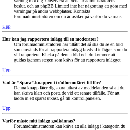
varning mot dig. Observera att detta är administratörens
beslut, och att phpBB Limited inte har någonting att göra med
varningar på andra webbplatser. Kontakta
forumadministratören om du är osäker på varför du varnats.
Upp
Hur kan jag rapportera inlägg till en moderator?
Om forumadministratören har tillåtit det så ska du se en bild
som används för att rapportera inlägg bredvid inlägget som du
vill rapportera. Klicka på denna bild och du kommer att
guidas igenom stegen som krävs för att rapportera inlägget.
Upp
Vad är “Spara”-knappen i trådformuläret till för?
Denna knapp låter dig spara utkast av meddelanden så att du
kan skriva klart och posta de vid ett senare tillfälle. För att
ladda in ett sparat utkast, gå till kontrollpanelen.
Upp
Varför måste mitt inlägg godkännas?
Forumadministratören kan kräva att alla inlägg i kategorin du