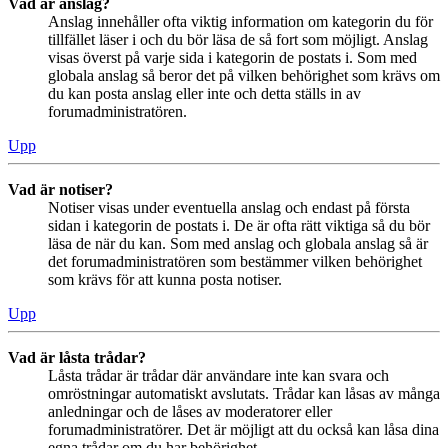
Vad är anslag?
Anslag innehåller ofta viktig information om kategorin du för
tillfället läser i och du bör läsa de så fort som möjligt. Anslag
visas överst på varje sida i kategorin de postats i. Som med
globala anslag så beror det på vilken behörighet som krävs om
du kan posta anslag eller inte och detta ställs in av
forumadministratören.
Upp
Vad är notiser?
Notiser visas under eventuella anslag och endast på första
sidan i kategorin de postats i. De är ofta rätt viktiga så du bör
läsa de när du kan. Som med anslag och globala anslag så är
det forumadministratören som bestämmer vilken behörighet
som krävs för att kunna posta notiser.
Upp
Vad är låsta trådar?
Låsta trådar är trådar där användare inte kan svara och
omröstningar automatiskt avslutats. Trådar kan låsas av många
anledningar och de låses av moderatorer eller
forumadministratörer. Det är möjligt att du också kan låsa dina
egna trådar om du har behörighet.