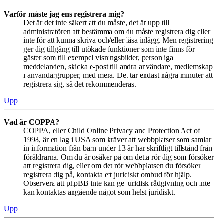
Varför måste jag ens registrera mig?
Det är det inte säkert att du måste, det är upp till
administratören att bestämma om du måste registrera dig eller
inte för att kunna skriva och/eller läsa inlägg. Men registrering
ger dig tillgång till utökade funktioner som inte finns för
gäster som till exempel visningsbilder, personliga
meddelanden, skicka e-post till andra användare, medlemskap
i användargrupper, med mera. Det tar endast några minuter att
registrera sig, så det rekommenderas.
Upp
Vad är COPPA?
COPPA, eller Child Online Privacy and Protection Act of
1998, är en lag i USA som kräver att webbplatser som samlar
in information från barn under 13 år har skriftligt tillstånd från
föräldrarna. Om du är osäker på om detta rör dig som försöker
att registrera dig, eller om det rör webbplatsen du försöker
registrera dig på, kontakta ett juridiskt ombud för hjälp.
Observera att phpBB inte kan ge juridisk rådgivning och inte
kan kontaktas angående något som helst juridiskt.
Upp