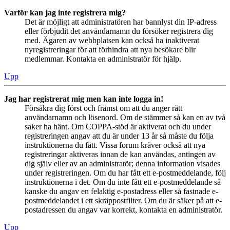
Varför kan jag inte registrera mig?
Det är möjligt att administratören har bannlyst din IP-adress
eller förbjudit det användarnamn du försöker registrera dig
med. Ägaren av webbplatsen kan också ha inaktiverat
nyregistreringar för att förhindra att nya besökare blir
medlemmar. Kontakta en administratör för hjälp.
Upp
Jag har registrerat mig men kan inte logga in!
Försäkra dig först och främst om att du anger rätt
användarnamn och lösenord. Om de stämmer så kan en av två
saker ha hänt. Om COPPA-stöd är aktiverat och du under
registreringen angav att du är under 13 år så måste du följa
instruktionerna du fått. Vissa forum kräver också att nya
registreringar aktiveras innan de kan användas, antingen av
dig själv eller av an administratör; denna information visades
under registreringen. Om du har fått ett e-postmeddelande, följ
instruktionerna i det. Om du inte fått ett e-postmeddelande så
kanske du angav en felaktig e-postadress eller så fastnade e-
postmeddelandet i ett skräppostfilter. Om du är säker på att e-
postadressen du angav var korrekt, kontakta en administratör.
Upp