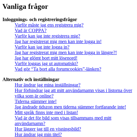
Vanliga frågor
Inloggnings- och registreringsfrågor
Varför måste jag ens registrera mig?
Vad är COPPA?
Varför kan jag inte registrera mig?
Jag har registrerat mig men kan inte logga in!
Varför kan jag inte logga in?
Jag har registrerat mig men kan inte logga in längre?!
Jag har glömt bort mitt lösenord!
Varför loggas jag ut automatiskt?
Vad gör “Ta bort alla forumcookies”-länken?
Alternativ och inställningar
Hur ändrar jag mina inställningar?
Hur förhindrar jag att mitt användarnamn visas i listorna över
vilka som är online?
Tiderna stämmer inte!
Jag ändrade tidszon men tiderna stämmer fortfarande inte!
Mitt språk finns inte med i listan!
Vad är det för bild som visas tillsammans med mitt
användarnamn?
Hur lägger jag till en visningsbild?
Hur ändrar jag min titel?