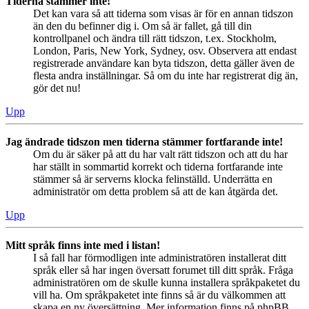
Tiderna stämmer inte!
Det kan vara så att tiderna som visas är för en annan tidszon
än den du befinner dig i. Om så är fallet, gå till din
kontrollpanel och ändra till rätt tidszon, t.ex. Stockholm,
London, Paris, New York, Sydney, osv. Observera att endast
registrerade användare kan byta tidszon, detta gäller även de
flesta andra inställningar. Så om du inte har registrerat dig än,
gör det nu!
Upp
Jag ändrade tidszon men tiderna stämmer fortfarande inte!
Om du är säker på att du har valt rätt tidszon och att du har
har ställt in sommartid korrekt och tiderna fortfarande inte
stämmer så är serverns klocka felinställd. Underrätta en
administratör om detta problem så att de kan åtgärda det.
Upp
Mitt språk finns inte med i listan!
I så fall har förmodligen inte administratören installerat ditt
språk eller så har ingen översatt forumet till ditt språk. Fråga
administratören om de skulle kunna installera språkpaketet du
vill ha. Om språkpaketet inte finns så är du välkommen att
skapa en ny översättning. Mer information finns på phpBB