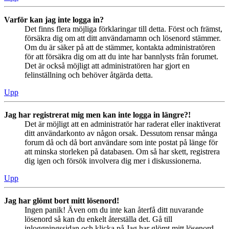
Varför kan jag inte logga in?
Det finns flera möjliga förklaringar till detta. Först och främst,
försäkra dig om att ditt användarnamn och lösenord stämmer.
Om du är säker på att de stämmer, kontakta administratören
för att försäkra dig om att du inte har bannlysts från forumet.
Det är också möjligt att administratören har gjort en
felinställning och behöver åtgärda detta.
Upp
Jag har registrerat mig men kan inte logga in längre?!
Det är möjligt att en administratör har raderat eller inaktiverat
ditt användarkonto av någon orsak. Dessutom rensar många
forum då och då bort användare som inte postat på länge för
att minska storleken på databasen. Om så har skett, registrera
dig igen och försök involvera dig mer i diskussionerna.
Upp
Jag har glömt bort mitt lösenord!
Ingen panik! Även om du inte kan återfå ditt nuvarande
lösenord så kan du enkelt återställa det. Gå till
inloggningssidan och klicka på Jag har glömt mitt lösenord.