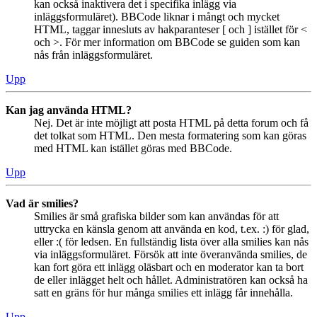
kan också inaktivera det i specifika inlägg via
inläggsformuläret). BBCode liknar i mångt och mycket
HTML, taggar innesluts av hakparanteser [ och ] istället för <
och >. För mer information om BBCode se guiden som kan
nås från inläggsformuläret.
Upp
Kan jag använda HTML?
Nej. Det är inte möjligt att posta HTML på detta forum och få
det tolkat som HTML. Den mesta formatering som kan göras
med HTML kan istället göras med BBCode.
Upp
Vad är smilies?
Smilies är små grafiska bilder som kan användas för att
uttrycka en känsla genom att använda en kod, t.ex. :) för glad,
eller :( för ledsen. En fullständig lista över alla smilies kan nås
via inläggsformuläret. Försök att inte överanvända smilies, de
kan fort göra ett inlägg oläsbart och en moderator kan ta bort
de eller inlägget helt och hållet. Administratören kan också ha
satt en gräns för hur många smilies ett inlägg får innehålla.
Upp