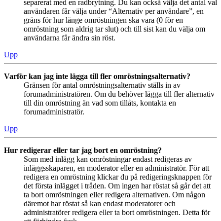
separerat med en radbrytning. Du kan också välja det antal val
användaren får välja under “Alternativ per användare”, en
gräns för hur länge omröstningen ska vara (0 för en
omröstning som aldrig tar slut) och till sist kan du välja om
användarna får ändra sin röst.
Upp
Varför kan jag inte lägga till fler omröstningsalternativ?
Gränsen för antal omröstningsalternativ ställs in av
forumadministratören. Om du behöver lägga till fler alternativ
till din omröstning än vad som tillåts, kontakta en
forumadministratör.
Upp
Hur redigerar eller tar jag bort en omröstning?
Som med inlägg kan omröstningar endast redigeras av
inläggsskaparen, en moderator eller en administratör. För att
redigera en omröstning klickar du på redigeringsknappen för
det första inlägget i tråden. Om ingen har röstat så går det att
ta bort omröstningen eller redigera alternativen. Om någon
däremot har röstat så kan endast moderatorer och
administratörer redigera eller ta bort omröstningen. Detta för