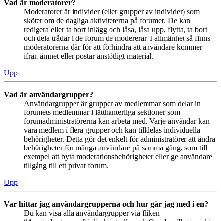
Vad är moderatorer?
Moderatorer är individer (eller grupper av individer) som
sköter om de dagliga aktiviteterna på forumet. De kan
redigera eller ta bort inlägg och låsa, låsa upp, flytta, ta bort
och dela trådar i de forum de modererar. I allmänhet så finns
moderatorerna där för att förhindra att användare kommer
ifrån ämnet eller postar anstötligt material.
Upp
Vad är användargrupper?
Användargrupper är grupper av medlemmar som delar in
forumets medlemmar i lätthanterliga sektioner som
forumadministratörerna kan arbeta med. Varje användar kan
vara medlem i flera grupper och kan tilldelas individuella
behörigheter. Detta gör det enkelt för administratörer att ändra
behörigheter för många användare på samma gång, som till
exempel att byta moderationsbehörigheter eller ge användare
tillgång till ett privat forum.
Upp
Var hittar jag användargrupperna och hur går jag med i en?
Du kan visa alla användargrupper via fliken