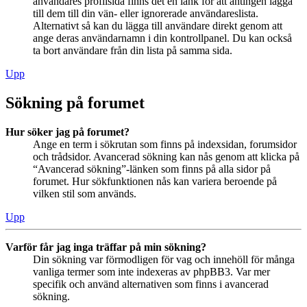
användares profilsida finns det en länk för att antingen lägga
till dem till din vän- eller ignorerade användareslista.
Alternativt så kan du lägga till användare direkt genom att
ange deras användarnamn i din kontrollpanel. Du kan också
ta bort användare från din lista på samma sida.
Upp
Sökning på forumet
Hur söker jag på forumet?
Ange en term i sökrutan som finns på indexsidan, forumsidor
och trådsidor. Avancerad sökning kan nås genom att klicka på
“Avancerad sökning”-länken som finns på alla sidor på
forumet. Hur sökfunktionen nås kan variera beroende på
vilken stil som används.
Upp
Varför får jag inga träffar på min sökning?
Din sökning var förmodligen för vag och innehöll för många
vanliga termer som inte indexeras av phpBB3. Var mer
specifik och använd alternativen som finns i avancerad
sökning.