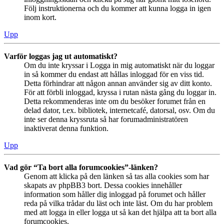
Följ instruktionerna och du kommer att kunna logga in igen
inom kort.
Upp
Varför loggas jag ut automatiskt?
Om du inte kryssar i Logga in mig automatiskt när du loggar
in så kommer du endast att hållas inloggad för en viss tid.
Detta förhindrar att någon annan använder sig av ditt konto.
För att förbli inloggad, kryssa i rutan nästa gång du loggar in.
Detta rekommenderas inte om du besöker forumet från en
delad dator, t.ex. bibliotek, internetcafé, datorsal, osv. Om du
inte ser denna kryssruta så har forumadministratören
inaktiverat denna funktion.
Upp
Vad gör “Ta bort alla forumcookies”-länken?
Genom att klicka på den länken så tas alla cookies som har
skapats av phpBB3 bort. Dessa cookies innehåller
information som håller dig inloggad på forumet och håller
reda på vilka trådar du läst och inte läst. Om du har problem
med att logga in eller logga ut så kan det hjälpa att ta bort alla
forumcookies.