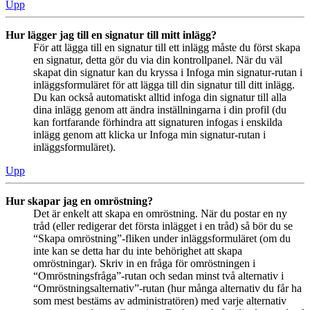
Upp
Hur lägger jag till en signatur till mitt inlägg?
För att lägga till en signatur till ett inlägg måste du först skapa
en signatur, detta gör du via din kontrollpanel. När du väl
skapat din signatur kan du kryssa i Infoga min signatur-rutan i
inläggsformuläret för att lägga till din signatur till ditt inlägg.
Du kan också automatiskt alltid infoga din signatur till alla
dina inlägg genom att ändra inställningarna i din profil (du
kan fortfarande förhindra att signaturen infogas i enskilda
inlägg genom att klicka ur Infoga min signatur-rutan i
inläggsformuläret).
Upp
Hur skapar jag en omröstning?
Det är enkelt att skapa en omröstning. När du postar en ny
tråd (eller redigerar det första inlägget i en tråd) så bör du se
“Skapa omröstning”-fliken under inläggsformuläret (om du
inte kan se detta har du inte behörighet att skapa
omröstningar). Skriv in en fråga för omröstningen i
“Omröstningsfråga”-rutan och sedan minst två alternativ i
“Omröstningsalternativ”-rutan (hur många alternativ du får ha
som mest bestäms av administratören) med varje alternativ