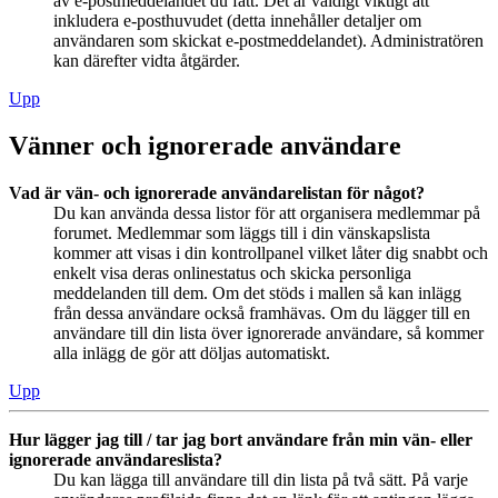
av e-postmeddelandet du fått. Det är väldigt viktigt att
inkludera e-posthuvudet (detta innehåller detaljer om
användaren som skickat e-postmeddelandet). Administratören
kan därefter vidta åtgärder.
Upp
Vänner och ignorerade användare
Vad är vän- och ignorerade användarelistan för något?
Du kan använda dessa listor för att organisera medlemmar på
forumet. Medlemmar som läggs till i din vänskapslista
kommer att visas i din kontrollpanel vilket låter dig snabbt och
enkelt visa deras onlinestatus och skicka personliga
meddelanden till dem. Om det stöds i mallen så kan inlägg
från dessa användare också framhävas. Om du lägger till en
användare till din lista över ignorerade användare, så kommer
alla inlägg de gör att döljas automatiskt.
Upp
Hur lägger jag till / tar jag bort användare från min vän- eller
ignorerade användareslista?
Du kan lägga till användare till din lista på två sätt. På varje