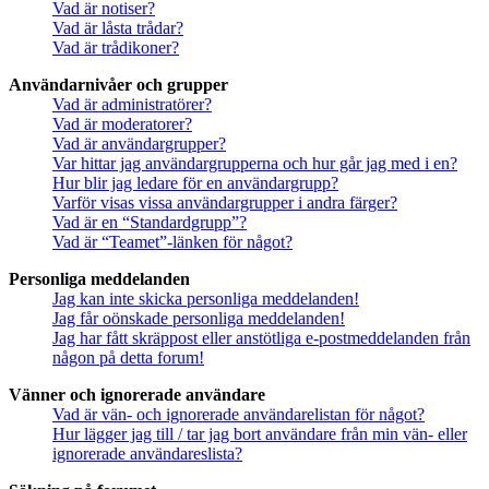
Vad är notiser?
Vad är låsta trådar?
Vad är trådikoner?
Användarnivåer och grupper
Vad är administratörer?
Vad är moderatorer?
Vad är användargrupper?
Var hittar jag användargrupperna och hur går jag med i en?
Hur blir jag ledare för en användargrupp?
Varför visas vissa användargrupper i andra färger?
Vad är en “Standardgrupp”?
Vad är “Teamet”-länken för något?
Personliga meddelanden
Jag kan inte skicka personliga meddelanden!
Jag får oönskade personliga meddelanden!
Jag har fått skräppost eller anstötliga e-postmeddelanden från
någon på detta forum!
Vänner och ignorerade användare
Vad är vän- och ignorerade användarelistan för något?
Hur lägger jag till / tar jag bort användare från min vän- eller
ignorerade användareslista?