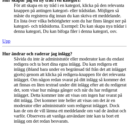
Hur skapar jag en ny tråd i en kategori?
För att skapa en ny tråd i en kategori, klicka på den relevanta
knappen på antingen kategori- eller trådsidan. Möjligen så
måste du registrera dig innan du kan skriva ett meddelande.
En lista över vilka behörigheter som du har finns längst ner på
kategori- och trådsidorna. Exempel: Du kan skapa nya trådar i
denna kategori, Du kan bifoga filer i denna kategori, osv.
Upp
Hur ändrar och raderar jag inlägg?
Såvida du inte är administratör eller moderator kan du endast
redigera och ta bort dina egna inlägg. Du kan redigera ett
inlägg (ibland bara under en begränsad tid från det att inlägget
gjorts) genom att klicka på redigera-knappen för det relevanta
inlägget. Om någon redan svarat på ditt inlägg så kommer det
att finnas en liten textrad under ditt inlägg efter att du redigerat
det, som visar hur många gånger och när du har redigerat
inlägget. Detta kommer inte att visas om ingen har svarat på
ditt inlägg. Det kommer inte heller att visas om det är en
moderator eller administratör som redigerat inlägget. Dock
kan de om de vill lämna ett meddelande om vad de ändrat och
varför. Observera att vanliga användare inte kan ta bort ett
inlägg om det redan besvarats.