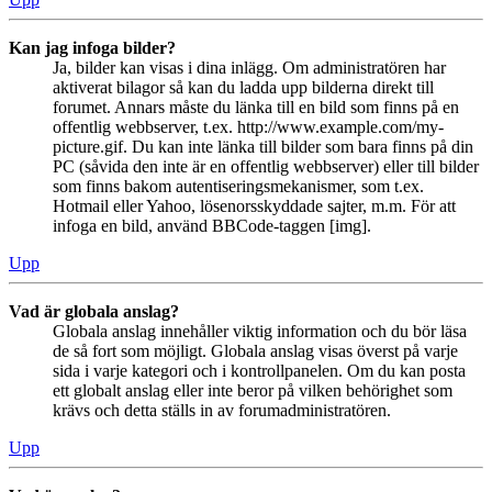
Kan jag infoga bilder?
Ja, bilder kan visas i dina inlägg. Om administratören har
aktiverat bilagor så kan du ladda upp bilderna direkt till
forumet. Annars måste du länka till en bild som finns på en
offentlig webbserver, t.ex. http://www.example.com/my-
picture.gif. Du kan inte länka till bilder som bara finns på din
PC (såvida den inte är en offentlig webbserver) eller till bilder
som finns bakom autentiseringsmekanismer, som t.ex.
Hotmail eller Yahoo, lösenorsskyddade sajter, m.m. För att
infoga en bild, använd BBCode-taggen [img].
Upp
Vad är globala anslag?
Globala anslag innehåller viktig information och du bör läsa
de så fort som möjligt. Globala anslag visas överst på varje
sida i varje kategori och i kontrollpanelen. Om du kan posta
ett globalt anslag eller inte beror på vilken behörighet som
krävs och detta ställs in av forumadministratören.
Upp