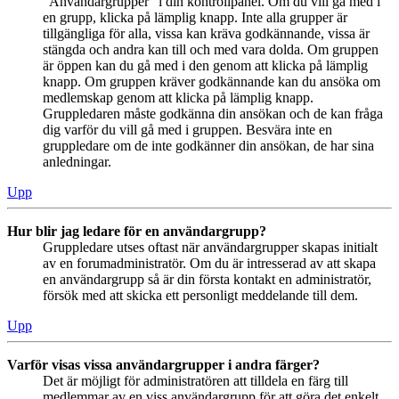
“Användargrupper” i din kontrollpanel. Om du vill gå med i
en grupp, klicka på lämplig knapp. Inte alla grupper är
tillgängliga för alla, vissa kan kräva godkännande, vissa är
stängda och andra kan till och med vara dolda. Om gruppen
är öppen kan du gå med i den genom att klicka på lämplig
knapp. Om gruppen kräver godkännande kan du ansöka om
medlemskap genom att klicka på lämplig knapp.
Gruppledaren måste godkänna din ansökan och de kan fråga
dig varför du vill gå med i gruppen. Besvära inte en
gruppledare om de inte godkänner din ansökan, de har sina
anledningar.
Upp
Hur blir jag ledare för en användargrupp?
Gruppledare utses oftast när användargrupper skapas initialt
av en forumadministratör. Om du är intresserad av att skapa
en användargrupp så är din första kontakt en administratör,
försök med att skicka ett personligt meddelande till dem.
Upp
Varför visas vissa användargrupper i andra färger?
Det är möjligt för administratören att tilldela en färg till
medlemmar av en viss användargrupp för att göra det enkelt